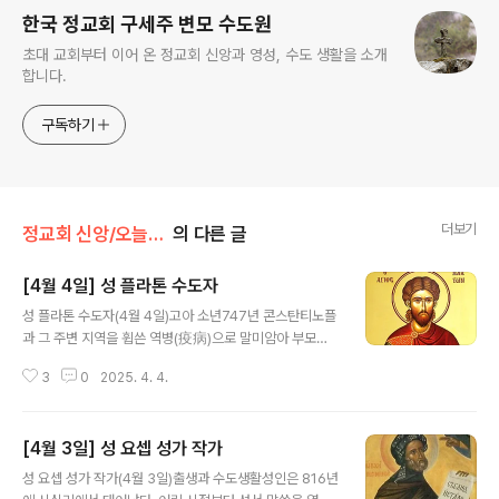
한국 정교회 구세주 변모 수도원
초대 교회부터 이어 온 정교회 신앙과 영성, 수도 생활을 소개
합니다.
구독하기
더보기
정교회 신앙/오늘의 축일
의 다른 글
[4월 4일] 성 플라톤 수도자
글 내용
성 플라톤 수도자(4월 4일)고아 소년747년 콘스탄티노플
과 그 주변 지역을 휩쓴 역병(疫病)으로 말미암아 부모
를 잃고 고아가 된 성인은 제국의 재정을 책임지는 고위직
3
0
2025. 4. 4.
에서 일하는 삼촌에게 맡겨졌다. 뛰어난 교육을 받은 성인
은 남다른 재능을 나타내기 시작하였으며, 유력한 이들
이 그와 친교를 나누고자 애쓰게 되었다. 그러나 성인은 세
[4월 3일] 성 요셉 성가 작가
속적인 관계를 맺는 것과 궁정의 경솔하고 들뜬 생활방식
글 내용
을 싫어했으므로 기회가 있을 때마다 왕궁을 벗어나 성당
성 요셉 성가 작가(4월 3일)출생과 수도생활성인은 816년
과 수도원에서 기도하였다. 하느님에 대한 사랑으로 세상