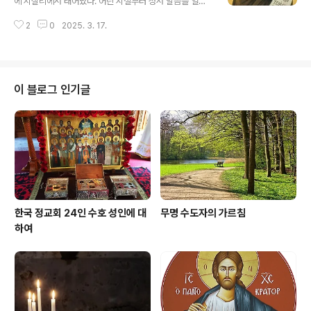
에 시실리에서 태어났다. 어린 시절부터 성서 말씀을 열심
에 미련을 버린 성인은 자신의 모든 노예에게 자유를 주었
히 연구하였던 성인은 827년에 아랍인들이 고향 마을
고, 두 명의 여자 형제에게는 살아가는 데 필요한 만큼의 돈
2
0
2025. 3. 17.
을 점령하고 난 뒤 열다섯 살의 나이에 가족과 함께 펠로폰
을 확보해 주고는 남아 있는 많은 재산을 가난한 이들에
네소스로 이주하였고, 그 후 다시 데살로니끼로 옮겨갔
게 나누어주었다.형제들의 종이 되다그런 다음 성인은 ..
다. 데살로니끼의 한 수도원에서 수도자가 된 성인은 딱딱
한 바닥에서 잠을 자고, 마른 빵과 물로 끼니를 대신하
며, 낡아빠진 옷을 입는 것으로 만족하면서 엄격한 수도생
이 블로그 인기글
활을 하였다. 성인은 특별히 여러 사본들을 필사하는 일
에 힘을 기울였고, 이로써 그 수도원이 아름답고 우아한 수
사체(手寫體 : 손으로 베껴 쓴 글씨)로 명성을 얻는데 공헌
하였다. 투쟁과 고난의 시기서른 살이 되기 전에 사제 서품
을 받은 성인은 수도원을 방문한 데카폴리스의 ..
한국 정교회 24인 수호 성인에 대
무명 수도자의 가르침
하여