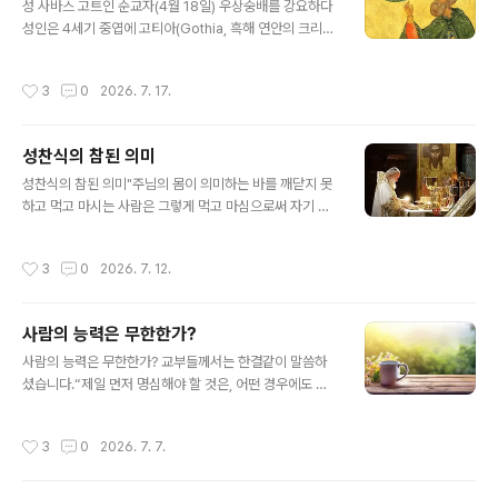
곧 주님에게 총을 쏘는 것이기 때문이나이다.주여, 우리에
성 사바스 고트인 순교자(4월 18일) 우상숭배를 강요하다
게 사랑과 용서와 화해와 정의를 가르쳐 주소서. 그리하여
성인은 4세기 중엽에 고티아(Gothia, 흑해 연안의 크리미
우리 마음에 평화가 돌아오게 하시고, 우리나라, 우크라이
아 반도에 있는 한 지역)에 살았다. 어린 시절부터 그리스도
나, 팔레스타인(중동), 그리고 이 세상 모든 지역에서 벌어
교를 받아들인 성인은 온화하고 평화로우며 겸손한 성품이
작성시간
3
0
2026. 7. 17.
지고 있는 전쟁이 끝나게 해 주..
었으나 우상숭배의 관습에 대해서는 조금도 타협하지 않았
다. 370년경 그리스도인들에 대한 박해가 시작되자 고트
인 지도자들은 동족 중에서 그리스도인인 사람들에게 박해
성찬식의 참된 의미
를 피하기 위해 우상에게 바쳐진 고기를 먹으라고 타일렀
글 내용
다. 그리고 목숨을 구하기 위해서라도 박해자들에게 복종
성찬식의 참된 의미"주님의 몸이 의미하는 바를 깨닫지 못
하는 척 할 필요가 있다고 가르쳤다. 이 말을 들은 성인은
하고 먹고 마시는 사람은 그렇게 먹고 마심으로써 자기 자
큰 소리로 사람들에게 이렇게 말하였다. ‘우상에게 제물로
신을 단죄하는 것입니다."(고린토 전 11,29)우리가 알다시
바쳐진 고기를 먹는다면 그 순간부터 그는 그리스도인인
피 초대 교회나 교부들께서는 단죄를 피하기 위해 아예 성
작성시간
3
0
2026. 7. 12.
아니다.’ 그러자 성인은 그 즉시 마을에서..
체를 영하지 않거나, 성체성혈 성사의 의미가 손상될까 두
려워 하느님의 선물을 거부하는 것을 올바른 태도라 보지
않았습니다. 사도 바울로 자신도 분명 그런 뜻으로 말한 것
사람의 능력은 무한한가?
이 아닙니다. 따라서 우리는 그리스도인 윤리의 기초이자
글 내용
영성의 원천이 되는 성찬식의 분명한 '역설적 의미'를 깨달
사람의 능력은 무한한가? 교부들께서는 한결같이 말씀하
아야 합니다.사도 바울로께서는 이렇게 말씀하셨습니다.
셨습니다.“제일 먼저 명심해야 할 것은, 어떤 경우에도 자
"여러분의 몸은 여러분이 하느님께로부터 받은 성령이 계
기 자신에게 의지해서는 안됩니다.”지금 우리 앞에 놓인 영
시는 성전이라는 것을 모르십니까? 여러분의 몸은 여러분
적 투쟁은 특히나 치열하고 어렵습니다. 인간의 유약한 능
작성시간
3
0
2026. 7. 7.
자신의 것이 아닙니다. 하느님께서는 값을 ..
력만으로 이 싸움을 수행하기에는 한계가 너무나 많습니
다. 만약 자신의 능력만을 의지한다면, 우리는 곧 땅에 쓰러
지고 말 것이며 투쟁을 계속할 의욕마저 잃게 될 것입니다.