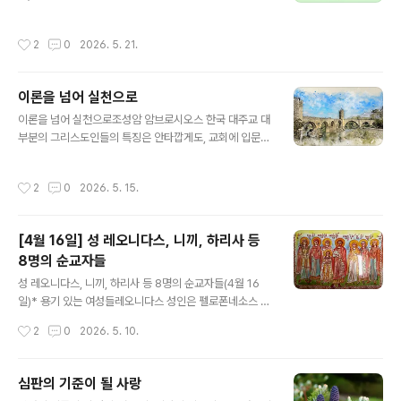
리를 걱정하게 하고 영혼을 오염시키는 것으로부터 벗어나
기 위해 올바른 방법을 따르고 있는지 살펴봐야 합니다. 우
작성시간
2
0
2026. 5. 21.
리가 어떤 중한 병을 얻게 된다면 우리 스스로 치료를 하지
않고 전문의에게 갑니다. 그러면 의사가 어떻게 해야 되는
지 알려줍니다. 마찬가지로 우리는 마음에 병이 생겼을 때,
이론을 넘어 실천으로
그리스도에게서 마음을 치유할 수 있는 은총을 받은 영적
글 내용
사제에게 이를 알려야 합니다. 그러면 우리 마음과 육신의
이론을 넘어 실천으로조성암 암브로시오스 한국 대주교 대
위대한 의사이신 주 예수 그리스도 우리 하느님께서는, 영
부분의 그리스도인들의 특징은 안타깝게도, 교회에 입문할
적 사제의 지도와 우리 교회의 영적인 치료약 신성한 성사
때 배운 내용이나 성서에서 읽은 내용, 또는 설교로 들은 내
들을 통해서, 분명히 우리 마음을 온갖 억압으로부터 벗어
용을 행동으로 옮기지 않는다는 점입니다. 반면에 모든 성
작성시간
2
0
2026. 5. 15.
나도록 해주실 것입니다. 영적 사..
인들의 공통된 특징은 ‘행동’과 ‘실천’이었습니다. 성인들은
그리스도교 가르침의 목적이 단순히 배움에 있는 것이 아
니라, 살아감에 있는 것임을 깨달았기 때문이었습니다. 그
[4월 16일] 성 레오니다스, 니끼, 하리사 등
리스도께서 이 땅에 오신 것은 우리에게 이론을 가르치시
8명의 순교자들
기 위해서가 아니라, 영원한 생명을 주시기 위해서였습니
글 내용
다. 오순절 날 베드로 사도가 첫 설교를 했을 때, 그 말씀을
성 레오니다스, 니끼, 하리사 등 8명의 순교자들(4월 16
들은 사람들은 “이 말을 듣고 마음이 찔려 베드로와 사도들
일)* 용기 있는 여성들레오니다스 성인은 펠로폰네소스 반
에게 ‘형제 여러분, 그러면 우리는 어떻게 하면 좋겠습니
도 출신으로서 250년경의 데키오스(Decius: 로마제국의
작성시간
2
0
2026. 5. 10.
까?’하고 물었습니다.”(사도행전 ..
34대 황제. 201-251 생존, 249-251 재위) 박해시대에
한 무리의 젊은 여성들을 이끈 지도자였다. 그리고 이 여성
들은 이교도들이 위협하는 가운데서도 찬양하고 감사하면
심판의 기준이 될 사랑
서 고통을 참아냈다. 그리스도인들을 찾아내려는 철저한
글 내용