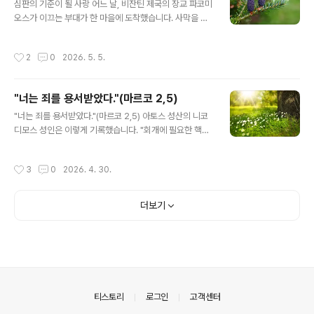
심판의 기준이 될 사랑 어느 날, 비잔틴 제국의 장교 파코미
수색을 피해 다른 많은 사람들이 몸을 숨기는 때에 레오니
오스가 이끄는 부대가 한 마을에 도착했습니다. 사막을 가
다스 성인과 이들 여성들은 대단한 용기를 가지고 자신들
로지르는 긴 행군 탓에 군사들은 몹시 지쳐 있었고, 배고픔
의 신앙을 공개적으로 알린 유일한 인물들이었다. 부활절
과 갈증에 허덕이고 있었습니다. 이를 본 인근 주민들은 군
을 며칠 남겨두고 성인들은 모두 아르골리스(Argolis: 펠
작성시간
2
0
2026. 5. 5.
인들의 요청이 있기도 전에 자발적으로 물을 길어 오고 음
로폰네소스 반도 동쪽 지역)의 트레제니아(Trezenia: 오
식을 내어주며 사랑을 베풀었습니다. 이 광경을 목격한 파
늘날의 신[新] 에삐다..
코미오스는 깊은 감동을 받았고, 놀라움에 가득 차 주민들
"너는 죄를 용서받았다."(마르코 2,5)
에게 물었습니다. “어찌하여 우리에게 이토록 친절을 베푸
글 내용
는 것입니까?”“우리는 그리스도인들입니다. 우리 신앙은
"너는 죄를 용서받았다."(마르코 2,5) 아토스 성산의 니코
낯선 이들에게까지 조건 없는 사랑을 베풀라고 가르칩니
디모스 성인은 이렇게 기록했습니다. "회개에 필요한 핵심
다.” 그 순간 파코미오스는 깨달았습니다. ‘아무런 이해관
은 생활을 바꾸기로 결심하는 데 있습니다. '과연 내가 할
계도 없이 이토록 고귀한 사랑을 베푸는 이 공동체야말로
수 있을까?', '그만두긴 해야겠는데...', 혹은 '죄를 지을 생각
작성시간
3
0
2026. 4. 30.
진정 하느님으로부터 온 것이 분명하다.’ ..
은 없었는데...' 하는 식으로 망설여서는 안 됩니다. 오히려
'이제는 그만두겠다. 더 이상 죄를 짓지 않겠다'라고 굳건히
결심해야 합니다." 우리가 이처럼 결심을 굳게 하고 회개하
더보기
려 할 때, 우리의 적인 악마는 다가와 생각을 흔들어 놓고
결심을 무용지물로 만들려 합니다. 악마는 우리에게 어둡
고 고독하며 절망적인 생각을 불어넣습니다. "그렇게 많은
잘못을 저질러 놓고 네가 어떻게 구원을 받는단 말이냐? 너
에게 구원이란 없다." 악마는 우리에게 이렇게 속삭입니다.
이..
의안내
티스토리
로그인
고객센터