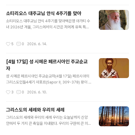
적입니다. 하지만 우리는 육체적인 부활보다도 영적인 부
활에 더 크게 인상받고 감동받아야 합니다. 육체적으로 부
소티리오스 대주교님 안식 4주기를 맞아
활한 사람은 언젠가 다시 죽지만, 영적으로 부활한 사람은
글 내용
소티리오스 대주교님 안식 4주기를 맞아백은영 아가티 수
영원히 죽지 않기 때문입니다. 영적인 부활이 육체적 부활
녀 2026년 겨울, 그리스에서의 시간은 저에게 유독 특별
보다 얼마나 더 큰 가치가 있는지를 이해하는 것이 매우 중
하고 깊은 의미로 다가왔습니다. 흐린 하늘 아래 아테네 시
요합니다. 영혼이 육체보다 앞서기 때문입니다. 영혼이 죽
외버스 터미널에서 지인들과 함께 대주교님의 고향인 ‘아
어있다면, 비록 몸은 건강하고 생명이 있는 것처럼 보일지
작성시간
5
0
2026. 6. 14.
르타’행 버스를 기다렸습니다. 이윽고 표지판에 적힌 ‘아르
라도 실제로는 죽은 것이나 다름없습니다. “부활이요 생명
타’라는 글자를 마주한 순간, 가슴 한구석이 먹먹해졌습니
이신”(요한 11,25) 그리스도를 떠나 사는 사람은..
다. 버스가 출발하자 참았던 감정이 왈칵 쏟아지며 눈물이
[4월 17일] 성 시메온 페르시아인 주교순교
흐르기 시작했습니다. 대주교님께서는 생전 지병으로 투병
자
하시던 중, 마지막으로 고국 그리스와 임지였던 튀르키예
글 내용
를 여행하고 싶어 하셨습니다. 당시 주치의의 여행 허락이
성 시메온 페르시아인 주교순교자(4월 17일) 페르시아의
떨어져 실낱같은 희망을 품었지만, 끝내 병세가 악화되어
그리스도인들4세기 사포르(Sapor II, 309-378) 왕이 통
그 간절했던 여정을 떠나지 못하셨습니다. 아르타로 향하
치하던 시기에 페르시아에서는 그리스도인들의 수가 크게
작성시간
3
0
2026. 6. 10.
는 길 위에서 그때의 아쉬움과 안타까움이 다시금..
늘어나 많은 영향력을 발휘하게 되자, 오래전부터 그곳에
전해 내려온 전통종교(조로아스터교 Zoroastrianism)의
사제 계급에 속하는 이들(Magi 마기)이 그동안 자신들이
그리스도의 세례와 우리의 세례
누려온 특권을 잃게 될까 두렵기도 하고 다른 한편으로는
글 내용
그리스도의 세례와 우리의 세례 우리는 오늘날까지 신앙
그리스도인들의 성장을 시샘하여, 그리스도인들이 로마의
안에서 두 가지 큰 축일을 지내왔다. 우리의 구원에 큰 의미
황제와 함께 페르시아 왕에게 저항하는 음모를 꾸몄노라고
를 부여하는 이 두 축일은 바로 주님의 탄생과 주님의 할례
고발하였다.340년 로마인들에게 대항하는 전쟁을 하기 위