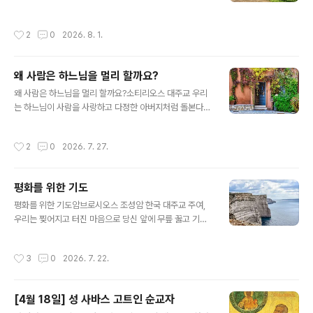
앞에서는 목숨까지도 바친다는 뜻입니다.첫 번째 비유: 불
마침내 그가 그렇게 갈구하던 하느님의 은사를 받았다. 수
이 난 집한 집에 큰 불이 났다고 가정해 봅시다. 어떤 사람
도자는 즉시 그 사실을 알리려 이웃에서 수도하는 분별의
작성시간
2
0
2026. 8. 1.
은 오직 목숨을 구하기 위해 옷도..
은사를 입은 수도자를 찾아갔다.그러자 분별의 은사를 입
은 수도자는 찾아온 수도자를 보고 고개를 흔들며, “쓸데없
이 헛고생을 하였네. 다시 돌아가서 하느님께서 형제에게
왜 사람은 하느님을 멀리 할까요?
주신 은사를 거두어 달라고 칠 년을 다시 기도하게. 형제에
글 내용
게는 그 은사가 영적 유익을 주지 못하네." 그 말을 들은 수
왜 사람은 하느님을 멀리 할까요?소티리오스 대주교 우리
도자는 그분의 말씀에 순종하였다. 그리고 그가 그토록 간
는 하느님이 사람을 사랑하고 다정한 아버지처럼 돌본다는
구하여 받았던 은사를 하느님께서 다시 거두어 가실 때까
것을 알고 있습니다. 왜 사람들은 이러한 사랑에 부합하지
지 기도하였다.
못하고 하느님 곁에서 멀어져 갈까요? "암사슴이 시냇물을
작성시간
2
0
2026. 7. 27.
찾듯이, 하느님, 이 몸은 애타게 당신을 찾습니다."(시편 4
2,1)라는 말씀처럼 사람이 하느님을 찾는 것은 아주 자연스
러운 것입니다. 그래서 아주 오래전부터 지상의 모든 백성
평화를 위한 기도
들은 신을 찾고자 했던 것입니다. 고고학자들이 발굴한 많
글 내용
은 종교적 유적들은 그 당시 사람들이 신이라고 믿었던 존
평화를 위한 기도암브로시오스 조성암 한국 대주교 주여,
재를 숭배하기 위한 것이었습니다. 그러나 하느님과 사람
우리는 찢어지고 터진 마음으로 당신 앞에 무릎 꿇고 기도
사이에 방해 요소가 생기고, 그것이 사람의 자유에 영향을
하며 간구하나이다. 주여, 이 세상에 평화가 깃들기를 소망
준다면, 사람이 하느님께 다가가는 길에 혼란이 생기고, 그
하는 우리의 기도를 들어주소서.주여, 평화의 왕이신 당신
작성시간
3
0
2026. 7. 22.
래서 점차 하느님과 멀어지고 하느..
없이는 우리가 하느님과 우리 자신과 이웃과 평화를 이룰
수 없다는 것을 깨닫게 해 주소서.주여, 이 세상에서 일어나
는 모든 전쟁은 당신을 향한 전쟁임을 우리가 믿도록 도와
[4월 18일] 성 사바스 고트인 순교자
주소서. 주님의 형상대로 창조된 이웃에게 총을 쏘는 자는
글 내용