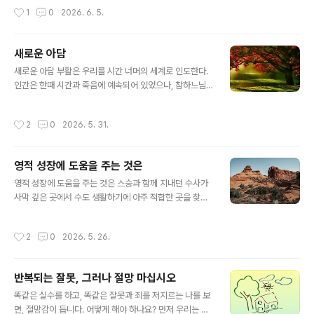
축일이다.그리고 며칠 후에는 또 다른 사건을 기념하는 축
한 비용으로 많은 돈이 필요하였던 사포르 왕은 그리스도
작성시간
1
0
2026. 6. 5.
일을 맞이한다. 이 축일은 바로 주님께서 요르단 강에서 세
인들에게 세금을 두 배나 무겁게 부과하였고, 그럼으로써
례 요한에게 세례를 받으신 사건을 기념하는 날이다. 이 사
마침내 가난과 세금징수원들의..
건은 우리에게 깊은 교훈을 주며 유익하고 구원 가득한 신
새로운 아담
비로 이끈다.우리는 이 세 가지 큰 축일을 지내면서, 하느님
글 내용
께서 인간 구원을 위해 은혜를 베푸시는 당신의 겸손과 사
새로운 아담 부활은 우리를 시간 너머의 세계로 인도한다.
랑을 깊이 느낄 수 있다.이 세 가지 축일 중에서도 주님의
인간은 한때 시간과 죽음에 예속되어 있었으나, 참하느님
세례는 우리가 세례를 받았던 순간을 연상시킨다. 나아가
이자 참인간이신 그리스도께서는 결국 그 둘을 모두 이기
우리를 그때로 다시 돌아가게 하여, 세례를 준비하던 시절
셨다. 주님은 승리하셨으며, 그분을 믿는 모든 이도 그분을
작성시간
2
0
2026. 5. 31.
의 마음가짐을 회복하도록 돕는다..
통하여 승리한다. 인간은 생명이신 하느님 안에서 참된 양
식을 발견했고, 그분을 모든 존재를 채워 주는 생명의 근원
으로 고백했다. 인간은 죽음을 가져오는 열매를 스스로 선
영적 성장에 도움을 주는 것은
택함으로써, 하느님과의 친밀한 관계보다 자기만족을 위한
글 내용
인간적 본성을 택했다. 이때부터 인간은 죽음이 지배하는
영적 성장에 도움을 주는 것은 스승과 함께 지내던 수사가
시간 속으로 떨어져 부패의 순환에 빠지게 되었다. 그러나
사막 깊은 곳에서 수도 생활하기에 아주 적합한 곳을 찾아
그리스도께서는 부활을 통하여 죽음에 종지부를 찍으시고,
내었다. 제자는 “스승님, 제가 그곳으로 가서 수도 생활에
죽음을 영원한 생명으로 나아가는 하나의 과정으로 변화시
정진할 수 있도록 저를 보내 주십시오"하고 청하였다. 스승
작성시간
2
0
2026. 5. 26.
키셨다. 부활절은 새로운 시기를 열며, 여러..
은 “영적 성장에 있어서 인간에게 도움을 주는 것은 장소가
아니라 삶의 방법에 있는 것이다”라고 말씀하셨다.
반복되는 잘못, 그러나 절망 마십시오
글 내용
똑같은 실수를 하고, 똑같은 잘못과 죄를 저지르는 나를 보
면, 절망감이 듭니다. 어떻게 해야 하나요? 먼저 우리는 우