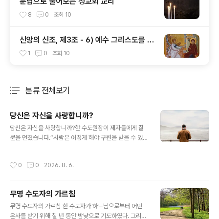
문답으로 풀어보는 정교회 교리
8
0
조회
10
신앙의 신조, 제3조 - 6) 예수 그리스도를 낳
으신 동정녀 성모 마리아
1
0
조회
10
분류 전체보기
주요 글 목록
당신은 자신을 사랑합니까?
글 내용
당신은 자신을 사랑합니까?한 수도원장이 제자들에게 질
문을 던졌습니다.“사람은 어떻게 해야 구원을 받을 수 있으
며, 왜 구원을 받지 못하는가?"다시 말해, "어떻게 하면 하
늘나라에 도달할 수 있으며, 도달하지 못하는 이들의 이유
작성시간
0
0
2026. 8. 6.
는 무엇인가?"이에 대한 대답은 의외로 간단합니다.사람은
자신이 무엇을 원하느냐에 따라 구원을 받을 수도 있고, 받
지 못할 수도 있습니다. 이해를 돕기 위해 세 가지 비유를
무명 수도자의 가르침
들어 설명해 보겠습니다.썩어 없어질 것을 향한 맹목적인
글 내용
사랑보통 사람은 무언가를 열렬히 사랑하면 불 속이나 바
무명 수도자의 가르침 한 수도자가 하느님으로부터 어떤
다에라도 뛰어들며, 노예가 되는 일조차 감수합니다. 사랑
은사를 받기 위해 칠 년 동안 밤낮으로 기도하였다. 그리고