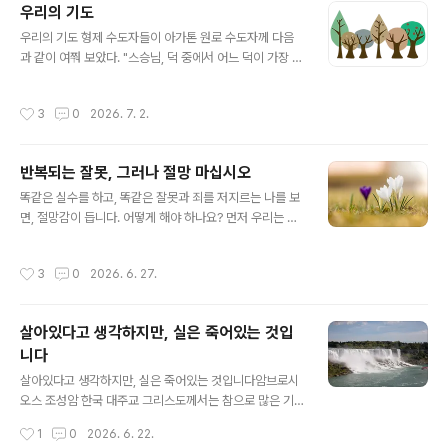
우리의 기도
오직 하느님만이 우리에게 참된 승리를 안겨줄 수 있습니
글 내용
다.자신에게 의지하지 않겠다고 결심하는 순간부터, 대부
우리의 기도 형제 수도자들이 아가톤 원로 수도자께 다음
분의 사람에게는 심각한 내적 갈등과 어려움이 따릅니다.
과 같이 여쭤 보았다. "스승님, 덕 중에서 어느 덕이 가장 우
하지만 우리는 이를 반드시 극복해야 합니다. 그렇지 않으
리의 노력과 땀을 필요로 할까요?"스승께서는 다음과 같이
면 영적으로 더 나아갈 수 없습니다. 만약 사람이 자신은 모
대답하셨다."그것은 우리의 기도다. 왜냐하면 영혼이 영혼
작성시간
3
0
2026. 7. 2.
든 것을 알며 무엇이든 할 수 있고 그 어떤..
의 창조자와 대화하려고 할 때 사탄은 기도를 하지 못하도
록 우리 영혼을 방해한다. 그들이 가장 두려워하는 무기는
기도이기 때문이다." 하루는 이사야 원로 수도자가 식탁에
반복되는 잘못, 그러나 절망 마십시오
서 잡담하고 있는 형제 수도자들을 나무랐다. "형제들이여!
글 내용
떠들지 말게. 우리가 먹는 이 식탁은 두 번째 교회이네. 나
똑같은 실수를 하고, 똑같은 잘못과 죄를 저지르는 나를 보
는 언젠가 우리와 함께 식사를 했던 가난한 사람 하나가 식
면, 절망감이 듭니다. 어떻게 해야 하나요? 먼저 우리는 우
사를 하고 있는 중에도 그의 기도가 환히 비추는 기둥이 되
리를 걱정하게 하고 영혼을 오염시키는 것으로부터 벗어나
어 하늘로 솟아오르는 것을 보았다네"
기 위해 올바른 방법을 따르고 있는지 살펴봐야 합니다. 우
작성시간
3
0
2026. 6. 27.
리가 어떤 중한 병을 얻게 된다면 우리 스스로 치료를 하지
않고 전문의에게 갑니다. 그러면 의사가 어떻게 해야 되는
지 알려줍니다. 마찬가지로 우리는 마음에 병이 생겼을 때,
살아있다고 생각하지만, 실은 죽어있는 것입
그리스도에게서 마음을 치유할 수 있는 은총을 받은 영적
니다
사제에게 이를 알려야 합니다. 그러면 우리 마음과 육신의
글 내용
위대한 의사인 주 예수 그리스도 우리 하느님께서는, 영적
살아있다고 생각하지만, 실은 죽어있는 것입니다암브로시
사제의 지도와 우리 교회의 영적인 치료약 신성한 성사들
오스 조성암 한국 대주교 그리스도께서는 참으로 많은 기
을 통해서, 분명히 우리 마음을 온갖 억압으로부터 벗어나
적을 베푸셨는데, 그중에는 죽은 자들을 부활시키신 기적
작성시간
1
0
2026. 6. 22.
도록 해주실 것입니다. 영적 사제..
도 있었습니다. 사람의 육체가 부활하는 것은 참으로 인상