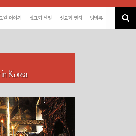
도원 이야기
정교회 신앙
정교회 영성
방명록