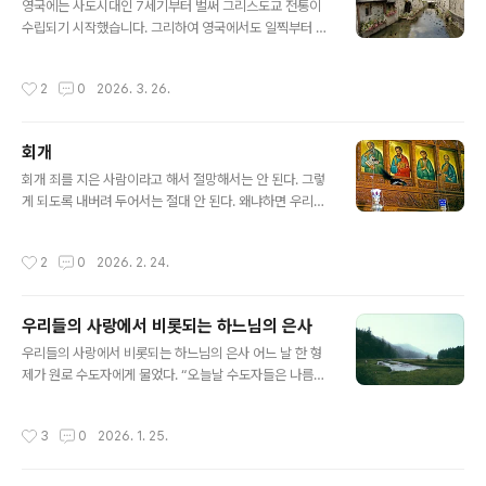
내 마른 나무에서 순이 돋아나고 얼마 지나지 않아 열매가
영국에는 사도시대인 7세기부터 벌써 그리스도교 전통이
맺혔습니다.원로 수도자는 그 열매를 따서 동료 수도자들
수립되기 시작했습니다. 그리하여 영국에서도 일찍부터 순
에게 나누어 주며 이렇게 말했습니다."자, 받아 먹으십시오.
교자들이 배출되었습니다.6세기에 당시 상류 계급 가문 출
이것이 바로 순종의 열매입니다."
신의 카독이 란카판 수도원을 설립하였습니다. 그 수도원
작성시간
2
0
2026. 3. 26.
은 점차 확대되어 나중에는 스코틀랜드와 아일랜드 지역에
까지 확산되었습니다.이렇게 하느님 사업에 전념하고 있던
카독은 590년 7월 24일 성찬예배 집전 중에 침입한 이교
회개
도들에 의해 순교당하고 말았습니다.성인이 남긴 많은 금
글 내용
언 중에서 현재까지 남아 있는 말씀 몇 마디를 소개합니
회개 죄를 지은 사람이라고 해서 절망해서는 안 된다. 그렇
다."사람의 가장 훌륭한 인품은 겸손이다. 가장 훌륭한 일은
게 되도록 내버려 두어서는 절대 안 된다. 왜냐하면 우리가
하느님의 명령을 실천하는 일이다. 가장 좋은 감정은 정의
단죄되는 이유는 수많은 죄악 때문이 아니라 회개하려 하
감이다. 가장 좋은 슬픔은 회개의 슬픔이다."성인은 어느 사
지 않고 하느님의 기적을 믿지 않기 때문이다. 진리이신 예
작성시간
2
0
2026. 2. 24.
람의 질문에 이렇게 대답했습니다. "사랑이란 ..
수님께서 빌라도가 희생물을 드리던 갈릴래아 사람들을 학
살하여 그 흘린 피가 제물에 물들었다는 말을 들으시고 말
씀하시기를, “그 갈릴래아 사람들이 다른 모든 갈릴래아 사
우리들의 사랑에서 비롯되는 하느님의 은사
람보다 더 죄가 많아서 그런 변을 당한 줄 아느냐? 아니다.
글 내용
잘 들어라. 너희도 회개하지 않으면 모두 그렇게 망할 것이
우리들의 사랑에서 비롯되는 하느님의 은사 어느 날 한 형
다(루가 13,1-5)”라고 하셨다. 그러므로 우리가 회개하지
제가 원로 수도자에게 물었다. “오늘날 수도자들은 나름대
않음으로써 단죄된다는 사실을 명심하기 바란다.
로 기도와 금식 그리고 노동 등 수고를 아끼지 않으며, 수도
생활에 최선을 다하고 있는데 왜 과거 교부들이 하느님께
작성시간
3
0
2026. 1. 25.
로부터 받았던 그런 은사를 받지 못합니까?" 그러자 원로
수도자는 “사랑하는 나의 자녀여, 과거에는 수도자들 사이
에 하느님의 사랑이 마음속에 있어 서로 영적으로 성장하