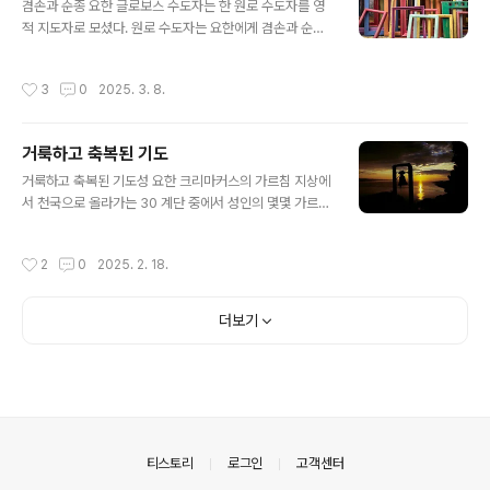
신에게 필요한 물건만 마련하는 것이 아니고 다른 사람들
겸손과 순종 요한 글로보스 수도자는 한 원로 수도자를 영
을 위해 물건을 마련한다. 이것은 곧 하느님께서 우리 각자
적 지도자로 모셨다. 원로 수도자는 요한에게 겸손과 순종
가 자신만을 위해 살게 하신 것이 아니라 남에게도 관심을
을 가르치기 위해 마른나무 가지 하나를 땅에 꽂아 놓고 그
두지 않으면 안 되게 하신 것을 입증하는 것이다. 그러므로
나무에서 잎이 피고 열매가 맺어질 때까지 날마다 물을 주
작성시간
3
0
2025. 3. 8.
다른 사람으로부터 신세를 진다..
라고 했다. 물이 있는 곳은 아주 먼 곳이었다. 낮의 햇볕이
너무나 뜨거워서 저녁에 떠나서 다음 날 아침에 돌아오곤
하였다. 그렇게 하길 3년. 드디어 그 나무에서는 순이 나오
거룩하고 축복된 기도
고 얼마 있다가 열매가 맺어졌다. 원로 수도자는 그 열매를
글 내용
따 가지고 가서 수도자들에게 "받아먹어라. 이는 순종의 열
거룩하고 축복된 기도성 요한 크리마커스의 가르침 지상에
매이노라"라고 말하였다.
서 천국으로 올라가는 30 계단 중에서 성인의 몇몇 가르침
을 기록합니다. 여러분이 기도할 때는 간단하게 하십시오.
세리와 탕자는 한 구절의 기도로 하느님과 화해되었습니
작성시간
2
0
2025. 2. 18.
다. 기도할 때에 무엇보다도 먼저, 하느님께 진정한 감사를
드리십시오. 두 번째로 가슴에서 우러나오는 참된 회개로
고백하십시오. 그리고 모든 이들의 임금이신 하느님께 간
더보기
구합시다. 거창한 말을 기도할 때에 쓰지 마십시오. 간단하
고 꾸밈이 없는 어린이들의 기도가 천상의 아버지 마음을
차지합니다.전쟁은 임금에 대한 군병들의 충성심을 증명하
지만 기도하는 시간과 수련은 하느님에 대한 믿는 이들의
사랑을 보여줍니다.믿음은 기도에 날개를 달아줍니다. 날
개 없이 우리는 하늘로 날아갈 수가 없습니다. ..
의안내
티스토리
로그인
고객센터