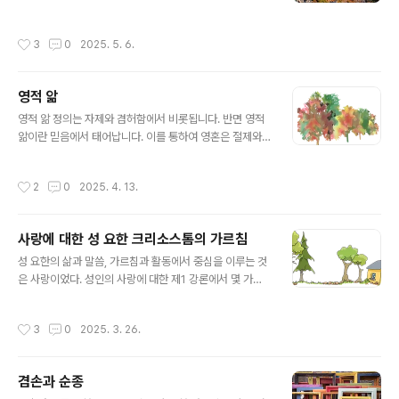
판결을 잘못 내렸다고 판단하느냐?형제들이여, 우리가 심
아버지"라고 기도드리지만 하느님을 기억하지 않으면 하루
판관의 마음을 사로잡는 것은 우리의 손에 달려있으니 우
를 고아처럼 지낼 수도 있다. • 기도하지 않으면 나 자신의
작성시간
3
0
2025. 5. 6.
리는 서로 용서하는 법을 배워야..
주인이 주님 대신 내가 된다. • 영혼의 구원을 절실히 느끼
십시오. 온 세상을 얻기보다는 영혼에 유익한 일을 갈망하
십시오.• 자신은 오직 하나이며 결코 복제될 수 없다.
영적 앎
글 내용
영적 앎 정의는 자제와 겸허함에서 비롯됩니다. 반면 영적
앎이란 믿음에서 태어납니다. 이를 통하여 영혼은 절제와
사랑 속에서 성숙하게 됩니다. 그런데 영혼이 한 번 신성한
박애를 포용하게 되면 순수한 기도의 날개를 타고 끊임없
작성시간
2
0
2025. 4. 13.
이 정점을 향하여 비상합니다. 사도 바울로께서 말씀하신
것처럼 "마침내 우리 모두가 하느님의 아드님에 대한 믿음
과 지식에 있어서 하나가 되어 성숙한 인간으로서 그리스
사랑에 대한 성 요한 크리소스톰의 가르침
도의 완전성에 도달하게 되는 것입니다"(에페소 4,13) - 성
글 내용
테오도로스 대 금욕자 -
성 요한의 삶과 말씀, 가르침과 활동에서 중심을 이루는 것
은 사랑이었다. 성인의 사랑에 대한 제1 강론에서 몇 가지
를 소개한다. 자애로우신 우리 하느님께서는 모든 사람이
유대 관계를 맺게 하려고 서로를 필요로 하게 하셨다. 그래
작성시간
3
0
2025. 3. 26.
서 농부는 자기 양식만을 농사짓는 것이 아니다. 만일 자기
농사만 짓는다면 자기에게만 아니라 다른 사람에게도 낭패
가 된다. 군인도 전쟁에서 자기가 살기 위해서만 싸우는 것
겸손과 순종
이 아니고 국가 방위를 위해 싸우게 되는 것이다. 상인은 자
글 내용