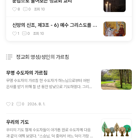
문답으로 풀어보는 정교회 교리
8
0
조회
10
신앙의 신조, 제3조 - 6) 예수 그리스도를 낳
으신 동정녀 성모 마리아
1
0
조회
10
정교회 영성/성인의 가르침
분류 전체보기
주요 글 목록
무명 수도자의 가르침
글 내용
무명 수도자의 가르침 한 수도자가 하느님으로부터 어떤
은사를 받기 위해 칠 년 동안 밤낮으로 기도하였다. 그리고
마침내 그가 그렇게 갈구하던 하느님의 은사를 받았다. 수
도자는 즉시 그 사실을 알리려 이웃에서 수도하는 분별의
작성시간
2
0
2026. 8. 1.
은사를 입은 수도자를 찾아갔다.그러자 분별의 은사를 입
은 수도자는 찾아온 수도자를 보고 고개를 흔들며, “쓸데없
이 헛고생을 하였네. 다시 돌아가서 하느님께서 형제에게
우리의 기도
주신 은사를 거두어 달라고 칠 년을 다시 기도하게. 형제에
글 내용
게는 그 은사가 영적 유익을 주지 못하네." 그 말을 들은 수
우리의 기도 형제 수도자들이 아가톤 원로 수도자께 다음
도자는 그분의 말씀에 순종하였다. 그리고 그가 그토록 간
과 같이 여쭤 보았다. "스승님, 덕 중에서 어느 덕이 가장 우