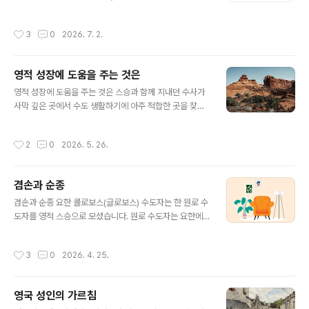
구하여 받았던 은사를 하느님께서 다시 거두어 가실 때까
리의 노력과 땀을 필요로 할까요?"스승께서는 다음과 같이
지 기도하였다.
대답하셨다."그것은 우리의 기도다. 왜냐하면 영혼이 영혼
작성시간
3
0
2026. 7. 2.
의 창조자와 대화하려고 할 때 사탄은 기도를 하지 못하도
록 우리 영혼을 방해한다. 그들이 가장 두려워하는 무기는
기도이기 때문이다." 하루는 이사야 원로 수도자가 식탁에
영적 성장에 도움을 주는 것은
서 잡담하고 있는 형제 수도자들을 나무랐다. "형제들이여!
글 내용
떠들지 말게. 우리가 먹는 이 식탁은 두 번째 교회이네. 나
영적 성장에 도움을 주는 것은 스승과 함께 지내던 수사가
는 언젠가 우리와 함께 식사를 했던 가난한 사람 하나가 식
사막 깊은 곳에서 수도 생활하기에 아주 적합한 곳을 찾아
사를 하고 있는 중에도 그의 기도가 환히 비추는 기둥이 되
내었다. 제자는 “스승님, 제가 그곳으로 가서 수도 생활에
어 하늘로 솟아오르는 것을 보았다네"
정진할 수 있도록 저를 보내 주십시오"하고 청하였다. 스승
작성시간
2
0
2026. 5. 26.
은 “영적 성장에 있어서 인간에게 도움을 주는 것은 장소가
아니라 삶의 방법에 있는 것이다”라고 말씀하셨다.
겸손과 순종
글 내용
겸손과 순종 요한 콜로보스(글로보스) 수도자는 한 원로 수
도자를 영적 스승으로 모셨습니다. 원로 수도자는 요한에
게 겸손과 순종을 가르치기 위해, 마른 나뭇가지 하나를 땅
에 꽂아 두고는 그 나무에서 잎이 피고 열매가 맺힐 때까지
작성시간
3
0
2026. 4. 25.
매일 물을 주라고 일렀습니다.물을 길어올 수 있는 곳은 아
주 먼 거리에 있었습니다. 낮에는 햇볕이 너무나 뜨거워, 요
한은 매일 저녁에 길을 떠나 다음 날 아침이 되어서야 돌아
영국 성인의 가르침
오곤 했습니다. 그렇게 정성을 다한 지 3년째 되던 해, 마침
글 내용