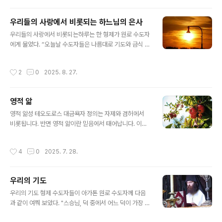
선행으로 섬기십시오. 또한, 마귀가 내뿜는 죄악과 악취, 특
히 불신과 미움을 멀리해야 합니다. 그러니 숨을 들이쉬며
우리들의 사랑에서 비롯되는 하느님의 은사
"내 영혼아" 하고, 다시 호흡하며 "성령이시여" 하기를 될
글 내용
수 있는 대로 자주 반복하십시오. 영광이 성부와 성자와 성
우리들의 사랑에서 비롯되는하루는 한 형제가 원로 수도자
령께 이제와 항상, 그리고 영원히 있나이다. 아멘. 참고---
에게 물었다. “오늘날 수도자들은 나름대로 기도와 금식 그
------------성 요한 사제는 한국 정교회 초기에 파송될
리고 노동 등 수고를 아끼지 않으며 수도 생활에 최선을 다
계획이었고, 제의까지 먼저 보냈습니다. 하지만 사정상 한
하고 있는데도 불구하고 왜 과거 교부들이 하느님으로부터
작성시간
2
0
2025. 8. 27.
국에는 오지 못했..
받았던 은사를 지금은 받지 못합니까?" 그러자 원로 수도
자는 “사랑하는 나의 자녀여, 과거에는 수도자들 사이에 하
느님의 사랑이 마음속에 있어 서로 영적으로 성장하게끔
영적 앎
스스로 나서서 도와주곤 했지만, 오늘날에 와서는 하느님
글 내용
의 사랑이 식어 서로 어떻게 하면 영적으로 끌어내릴까 기
영적 앎성 테오도로스 대금욕자 정의는 자제와 겸허에서
회만 찾으니 어떻게 하느님의 은사가 내릴 수가 있겠는
비롯됩니다. 반면 영적 앎이란 믿음에서 태어납니다. 이를
가?" 하고 대답하였다.
통하여 영혼은 절제와 사랑 속에서 성숙하게 됩니다.그런
데 영혼이 한 번 신성한 박애를 포용하게 되면 순수한 기도
작성시간
4
0
2025. 7. 28.
의 날개를 타고 끊임없이 정점을 향하여 비상합니다. 사도
바울로께서 말씀하신 것처럼 "마침내 우리 모두가 하느님!
아드님에 대한 믿음과 지식에 있어서 하나가 되어 성숙한
우리의 기도
인간으로서 그리스도의 완전성에 도달하게 되는 것입니다"
글 내용
(에페소 4,16)
우리의 기도 형제 수도자들이 아가톤 원로 수도자께 다음
과 같이 여쭤 보았다. "스승님, 덕 중에서 어느 덕이 가장 우
리의 노력과 땀을 필요로 할까요?"스승께서는 다음과 같이