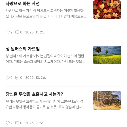
사랑으로 하는 자선
게끔 스스로 나서서 도와주곤 했지만 오늘날에 와서는 하
글 내용
느님의 사랑이 식어 서로 어떻게 하면 영적으로 끌어내릴
사랑으로 하는 자선 성 막시모스 고백자는 이렇게 말씀하
까 기회만 찾으니 어떻게 하느님의 은사가 내릴 수가 있겠
셨다.자선은 돈으로만 하는 것이 아니라 사랑의 마음으로
는가?" 하고 대답하였다.
하는 것이다. 그보다 더 큰 자선은 하느님의 말씀을 전하며
하는 것이다. 또한 여러 가지로 남을 도와주는 것으로도 한
작성시간
2
0
2025. 11. 25.
다. 하느님을 사랑하는 사람은 반드시 남을 사랑하게 된다.
그런 사람은 아무것도 자기 자신을 위해 움켜쥐고 있을 수
없다.
성 닐러스의 가르침
글 내용
성 닐러스의 가르침"기도는 친절의 씨앗이며 분노의 결핍
이다. 기도는 슬픔과 실망의 치료제이다. 가서 모든 것을 팔
아 가난한 이들에게 나누어주고 네 자신의 십자가를 지고
네 자신을 부인하라, 이 길만이 네가 온전히 기도할 수 있는
작성시간
2
0
2025. 10. 26.
길이다."
당신은 무엇을 호흡하고 사는가?
글 내용
우리는 무엇을 호흡하고 사는가?러시아 크론슈타트의 성
요한 사람과 동식물이 공기로 숨 쉬듯, 우리 영혼과 천사들
은 성령으로 호흡합니다. 이 호흡이 멈추면 영혼은 죽습니
다. 그러므로 성령이 생명을 주시는 분임을 인정하고 고백
작성시간
2
0
2025. 9. 26.
하십시오. 매일 성령을 찾고, 성령께 드리는 기도를 바치며