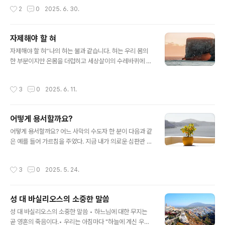
대답하셨다."그것은 우리의 기도입니다. 왜냐하면 영혼이
작성시간
2
0
2025. 6. 30.
영혼의 창조자와 대화하려고 할 때 사탄은 기도를 하지 못
하도록 우리 영혼을 방해합니다. 그들이 가장 두려워하는
무기는 기도이기 때문입니다." 하루는 이사야 원로 수도자
자제해야 할 혀
가 식탁에서 잡담하고 있는 형제 수도자들을 나무랐다. "형
글 내용
제들이여! 떠들지 말게. 우리가 먹는 이 식탁은 두 번째 교
자제해야 할 혀“나의 혀는 불과 같습니다. 혀는 우리 몸의
회이네. 나는 언젠가 우리와 함께 식사를 했던 가난한 사람
한 부분이지만 온몸을 더럽히고 세상살이의 수레바퀴에 불
하나가 식사를 하고 있는 중에도 그의 기도가 환히 비추는
을 질러 망쳐 버리는 악의 덩어리입니다. 그리고 혀 자체도
기둥이 되어 하늘로 솟아오르는 것을 보았다네"
결국 지옥 불에 타 버리고 맙니다. … 혀는 휘어잡기 어려울
작성시간
3
0
2025. 6. 11.
만큼 악한 것이며 거기에는 사람을 죽이는 독으로 가득 차
있습니다.”(야고보 3,6-8) “우리의 혀를 통제하지 못한다
면 다른 탐욕을 어떻게 지배할 수 있겠습니까? 혀를 자제하
어떻게 용서할까요?
는 것이 다른 탐욕을 절제하는 것보다 훨씬 쉬운 일일 것입
글 내용
니다. 육체는 자연적인 욕망이 강하게 있습니다. 그래서 음
어떻게 용서할까요? 어느 사막의 수도자 한 분이 다음과 같
식을 먹고 살아가기 위해 우리의 위는 존재하지만 육체는
은 예를 들어 가르침을 주었다. 지금 내가 의로운 심판관 주
식탐에 사로잡히게끔 우리를 유혹합니다.다른 탐욕에 비해
님의 입장이 되어 심판관의 자리에 앉아 있다고 가정하자.
손쉬운 우리의 혀를 절제하지 못한다면 우리의 육체를 사
그런 후에 나는 너에게 물어 볼 것이다. "네가 나에게 바라
작성시간
3
0
2025. 5. 24.
로잡는 엄청난 탐욕의 힘..
는 것이 무엇이냐?""만약 네가 ‘저에게 자비를 베풀어 주십
시오’라고 하면 나는 너에게 이렇게 말할 것이다.""너도 너
의 형제에게 자비를 베풀어라""만약 네가 다시 나에게 ‘저
성 대 바실리오스의 소중한 말씀
를 용서해 주십시오’하고 말하면 나는 너에게 다음과같이
글 내용
대답할 것이다."“너도 너에게 잘못한 형제를 용서해 주어
성 대 바실리오스의 소중한 말씀 • 하느님에 대한 무지는
라" 너희는 지금의 판결을 어떻게 생각하느냐? 심판관이
곧 영혼의 죽음이다.• 우리는 아침마다 "하늘에 계신 우리