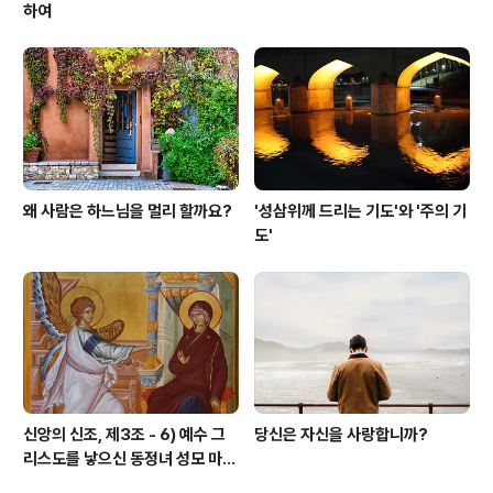
하여
왜 사람은 하느님을 멀리 할까요?
'성삼위께 드리는 기도'와 '주의 기
도'
신앙의 신조, 제3조 - 6) 예수 그
당신은 자신을 사랑합니까?
리스도를 낳으신 동정녀 성모 마리
아