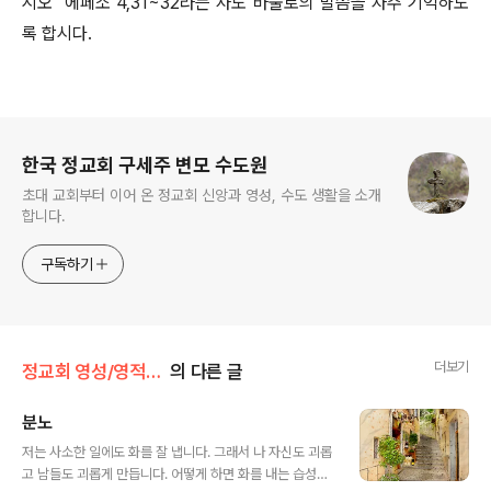
시오" 에페소 4,31~32라는 사도 바울로의 말씀을 자주 기억하도
록 합시다.
로그 정보
한국 정교회 구세주 변모 수도원
초대 교회부터 이어 온 정교회 신앙과 영성, 수도 생활을 소개
합니다.
구독하기
더보기
정교회 영성/영적 아버지에게 듣다
의 다른 글
분노
글 내용
저는 사소한 일에도 화를 잘 냅니다. 그래서 나 자신도 괴롭
고 남들도 괴롭게 만듭니다. 어떻게 하면 화를 내는 습성을