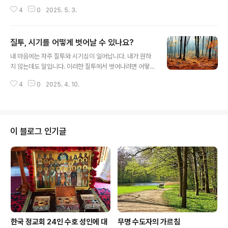
없앨 수 있을까요? 분노는 화를 내는 본인에게 육체적 정신
4
0
2025. 5. 3.
적 피해를 줄 뿐만 아니라 남들에게도 큰 피해를 주는 아주
무서운 감정입니다. 대 바실리오스 성인은 분노를 "순간적
인 광기"라고 정의했습니다. 마르코스 고행자도 분노를 초
질투, 시기를 어떻게 벗어날 수 있나요?
반에 잡지 못하면 나중에는 점점 힘이 세져서 통제가 불가
글 내용
능해진다고 말했습니다. 그렇다면 어떻게 해야 분노로부터
내 마음에는 자주 질투와 시기심이 일어납니다. 내가 원하
벗어날 수 있을까요? 먼저 우리는 남들에게 화를 낼 권리가
지 않는데도 말입니다. 이러한 질투에서 벗어나려면 어떻
없으며 화를 낸 결과로 돌아오는 것은 나쁜 일 밖에 없다는
게 해야 할까요? 질투와 시기가 낳은 불행은 참으로 많습니
사실을 깨달아야 합니다. 또 설령 이유가 있어서 화를 낸다
4
0
2025. 4. 10.
다. 첫 창조물인 아담과 이브도 사탄의 질투와 시기로 인해
해도 화를 내는 순간 우리는 정당성을 잃게 됨을 알아야 합
낙원에서 추방되었습니다. 야곱의 아들들도 시기로 인해
니다.바실리오스 성인은..
형제인 요셉을 이스마엘 상인들에게 팔아넘겼습니다. 그리
고 그리스도도 시기로 인해 비난당하고 십자가에 달려 돌
아가셨습니다. 그래서 우리는 마음에 질투와 시기가 일어
이 블로그 인기글
나면 곧바로 선한 이성을 동원하여 그러한 감정들과 싸워
야 하고, 질투와 시기 대신 타인에 대한 존중과 사랑의 감정
을 키워야 합니다. 어떻게 하면 질투, 시기의 감정과 싸워
이길 수 있을까요? 첫 번째로 우리가 생각해야 할 것은 질
투로부터 우리는 아무런 유익도 얻을 수 없고..
한국 정교회 24인 수호 성인에 대
무명 수도자의 가르침