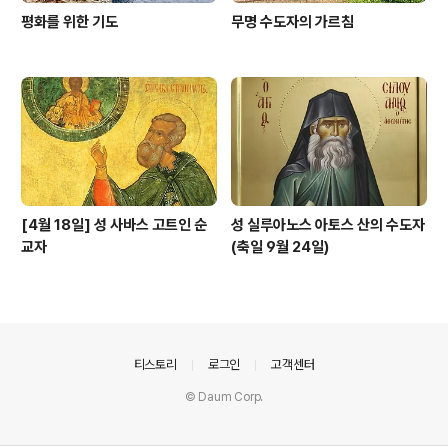
평화를 위한 기도
무명 수도자의 가르침
[4월 18일] 성 사바스 고트인 순
성 실루아노스 아토스 산의 수도자
교자
(축일 9월 24일)
의안내
티스토리
로그인
고객센터
© Daum Corp.