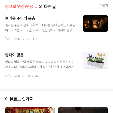
더보기
정교회 영성/영성의 샘터
의 다른 글
놀라운 주님의 은총
글 내용
놀라운 주님의 은총 여러 보도 매체를 통해 알려진 바와 같
이 그리스는 2007년, 국토의 절반 정도가 화재로 엄청난
손실을 입었습니다. 더욱 안타까운 것은 한 마을 전체가 타
6
0
2025. 8. 2.
버린 예도 있습니다. 특히 이번 재난으로 산속의 수도원들
이 많은 어려움을 겪었다고 합니다. 그러나 이런 큰 재난에
도 하느님께서는 기적을 통해 수도원들을 지켜주셨습니다.
양파와 믿음
불길이 수도원 근처에 오면 꺼져 버려서 수도원 내부는 물
글 내용
론이고 바깥 외벽까지도 그을림조차 당하지 않은 수도원이
양파와 믿음 수덕 생활은 행복의 경지에 도달하는 길잡이
많았습니다.그리고 귀중품만 가지고 조속히 대피하라는 소
가 됩니다. 우리가 양파의 껍질을 한 겹 한 겹 벗겨나가면
방관들의 경고에도 불구하고 수도자들이 성화나 성해를 가
핵심부가 나타나는데 그곳으로부터 한 겹씩 빛을 향하여
지고 나오면 불길이 반대 방향으로 향하고 꺼져버리곤 했
4
0
2025. 7. 3.
밖으로 자라나는 것을 볼 수 있습니다. 당신의 가장 내밀한
습니다. 이런 놀라운 일들을 겪으며 많은 그리스인들은 믿
영적인 방에서 당신은 하늘나라의 방을 바라봅니다. 두 방
음을 더욱 굳건히 할 수 있는 계기가 되..
은 하나이며 동일하다고 시리아의 성 이삭은 말하고 있습
니다. 지금 가장 깊숙이 자리 잡은 영적 방에 들어가려 애쓸
때 당신은 진정한 자신의 얼굴뿐만 아니라 예루살렘의 성
이 블로그 인기글
헤지키오스가 말하는 생각에 잠긴 우울한 에티오피아인들
의 얼굴들도 만날 것입니다. 또한 이집트의 성 마카리오스
는 거기에서 똬리를 들고 꿈틀거리는 뱀을 볼 수 있고 당신