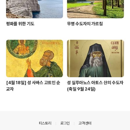
평화를 위한 기도
무명 수도자의 가르침
[4월 18일] 성 사바스 고트인 순
성 실루아노스 아토스 산의 수도자
교자
(축일 9월 24일)
의안내
티스토리
로그인
고객센터