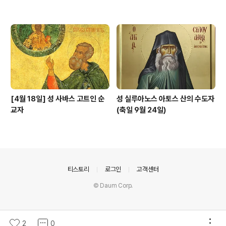
[4월 18일] 성 사바스 고트인 순
성 실루아노스 아토스 산의 수도자
교자
(축일 9월 24일)
의안내
티스토리
로그인
고객센터
© Daum Corp.
2
0