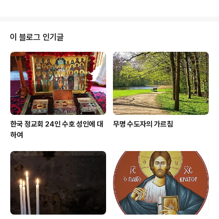
되던 1776년 성인께서는 어머니의 축복을 받고 모스크바
자신도 체포되었으나 기적적으로 풀려난 뒤, 로마의 밀티
남동쪽의 사로프(Sarov)..
아디스(Miltiades) 대주교에 의해 사제로 서품되었다. 밀
티아디스 대주교가 안식하시자(314년) 성인께서는 그 뒤
를 이어 로마의 대주교가 되셨다. 이후 성인께서는 양떼들
이 블로그 인기글
을 돌보는 사목과 교회의 가르침들을 지켜나가는 일에서
진정한 베드로 사도의 후계자임을 증명해 보이셨다. 성인
께서는 가난한 이들을 위해 언제나 식량을 준비해 두셨고,
이교도들의 풍습과 교회의 관습을 구별하기 위해 필요한
규정들을 만드셨다. 그리고 여러 가지 기적..
한국 정교회 24인 수호 성인에 대
무명 수도자의 가르침
하여