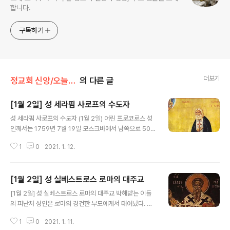
합니다.
구독하기
더보기
정교회 신앙/오늘의 축일
의 다른 글
[1월 2일] 성 세라핌 사로프의 수도자
글 내용
성 세라핌 사로프의 수도자 (1월 2일) 어린 프로코로스 성
인께서는 1759년 7월 19일 모스크바에서 남쪽으로 500
km 정도 떨어진 쿠르스크 지방의 부유한 상인 집안에서 태
1
0
2021. 1. 12.
어나셨다. 이 당시는 이른바 ‘계몽주의’(Enlightenment)
의 빛이 유럽과 러시아를 가득 채우면서 무신론(無神論)
과 (기독교) 박해의 어두운 시대가 올 것임을 예고하던 때
[1월 2일] 성 실베스트로스 로마의 대주교
였다. 성인의 부모님인 이시도로스와 아가티는 경건한 그
글 내용
리스도인이었으나 불행히도 아버지는 성인이 세 살 되던
[1월 2일] 성 실베스트로스 로마의 대주교 박해받는 이들
해에 돌아가시고 말았다. 어릴적 성인의 세례명은 프로코
의 피난처 성인은 로마의 경건한 부모에게서 태어났다. 어
로스였으며, 아홉 살이 되던 해에 큰 병이 들었지만 기적적
려서부터 신앙심이 깊었던 성인은 박해를 피해 숨을 곳을
으로 치유되는 경험을 하였다. 사로프 수도원 열일곱 살이
1
0
2021. 1. 11.
찾는 이들에게 용감히 은신처를 마련해 주곤 하였다. 성인