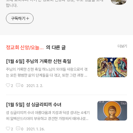
합니다.
구독하기
더보기
정교회 신앙/오늘의 축일
의 다른 글
[1월 6일] 주님의 거룩한 신현 축일
글 내용
주님의 거룩한 신현 축일 하느님의 외아들 사람으로서 겪
는 모든 평범한 삶의 단계들을 다 겪고, 또한 그런 과정 속
에서 부모님에게 순종하고 율법의 가르침을 따르는 등 가
2
0
2021. 2. 2.
장 모범적인 겸손을 30년 동안 보여주신 우리 주님 예수
그리스도께서는 이 준비의 기간이 끝남에 따라, 당신의 신
성을 드러내 보여주는 눈부시고 찬란한 계시의 사건을 통
[1월 5일] 성 싱글리띠끼 수녀
해 자신을 위대한 수난으로 이끌어줄 공적인 사역의 길로
글 내용
들어서셨다. 그리하여 예수님이 하느님의 참된 외아들이라
성 싱글리띠끼 수녀 아름다움과 지성과 덕성 성녀는 4세기
는 것, 성삼위의 제1격인 성부와 제3격인 성령과 그 본질이
에 알렉산드리아의 부유하고 경건한 가정에서 태어나셨다.
같으시다는 것, 우리의 구원을 위해 육신을 취하신 하느님
성녀의 부모님은 마케도니아 출신이었다. 성녀는 어려서부
의 말씀이라는 것, 예언자들이 예언한 구세주이시라는 사
2
0
2021. 1. 26.
터 그 외모와 지적인 능력 그리고 덕성(德性)이 놀라우리