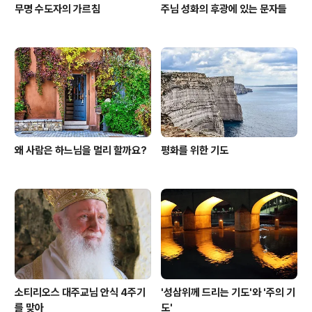
무명 수도자의 가르침
주님 성화의 후광에 있는 문자들
왜 사람은 하느님을 멀리 할까요?
평화를 위한 기도
소티리오스 대주교님 안식 4주기
'성삼위께 드리는 기도'와 '주의 기
를 맞아
도'