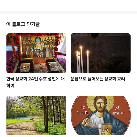
실을 성부와 성령께서 증언하고 있으며, 거룩한 삼위이신
만치 고르면서도 출중(出衆)하게 발달하였고, 그래서 많은
하느님은 그리스도의 인격 안에서 인성과 혼동됨..
구혼자가 성녀를 사모하였다. 그러나 성녀는 이런 세상의
온갖 유혹을 마다하였는데, 그것은 하늘의 신랑이신 그리
스도와 영적인 혼인을 하고픈 열망이 가득하였기 때문이었
이 블로그 인기글
다. 당신 자신의 육체적인 욕망을 금식과 여러 가지 금욕적
인 생활에 복종시키는 한편 성녀께서는 끊임없이 당신의
영혼을 마음속 깊은 곳으로 집중하면서 밤낮으로 주님의
이름을 불렀다. 여성들을 위한 수도 생활 마침내 부모가 돌
아가시자 성녀는 물려받은 많은 재산을 가난한 사람들..
한국 정교회 24인 수호 성인에 대
문답으로 풀어보는 정교회 교리
하여