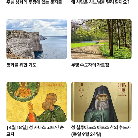
주님 성화의 후광에 있는 문자들
왜 사람은 하느님을 멀리 할까요?
평화를 위한 기도
무명 수도자의 가르침
[4월 18일] 성 사바스 고트인 순
성 실루아노스 아토스 산의 수도자
교자
(축일 9월 24일)