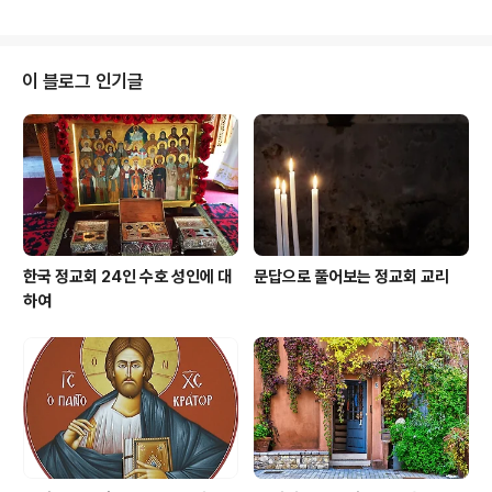
온 군인들을 평온하게 맞았으며, 원형의 야외 대극장에서
행해지는 우상숭배의 어리석은 행위들을 책망하면서 폭군
을 향해 영감 어린 설교를 했다. 이로 말미암아 고문하는 자
들이 성인의 뺨을 칼로 도려냈다. 토굴에 던져진 성인에게
이 블로그 인기글
천사가 나타나 위로하면서 마지막까지 믿음에 흔들림이 없
도록 용기를 북돋워 주었다. 황제 앞에 두 번째로 끌려왔을
때도 성인의 믿음은 고난을 통하여 흔들리기보다는 도리어
더 강해졌다. 그래서 고문을 당하면서도 성인은 아무런 고
통을 느끼지 않는 것처럼 평안하였..
한국 정교회 24인 수호 성인에 대
문답으로 풀어보는 정교회 교리
하여