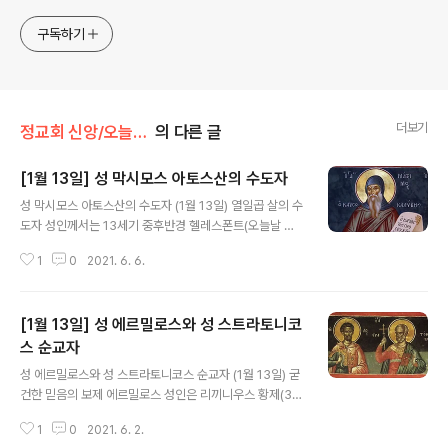
구독하기
더보기
정교회 신앙/오늘의 축일
의 다른 글
[1월 13일] 성 막시모스 아토스산의 수도자
글 내용
성 막시모스 아토스산의 수도자 (1월 13일) 열일곱 살의 수
도자 성인께서는 13세기 중후반경 헬레스폰트(오늘날 마
르마라해와 에게해를 연결해 주는 터키 북서쪽의 다르다넬
1
0
2021. 6. 6.
스 해협지역)의 람프사코스(헬레스폰트 동쪽에 위치한 고
대 그리스 도시)에서 태어나셨다. 경건한 삶을 살며 수도자
들을 자주 찾아가 만나고, 특별히 성모님에 대한 열렬한 공
[1월 13일] 성 에르밀로스와 성 스트라토니코
경심을 간직하고 있던 성인은 17세에 수도자가 되었다. 콘
스탄티노플로 순례여행을 떠난 성인은 이후 아토스산으로
스 순교자
글 내용
향하여 아타나시오스 성인(7월 5일)의 대(大)라브라 수도
성 에르밀로스와 성 스트라토니코스 순교자 (1월 13일) 굳
원에 정착하였다. 전적으로 순종하는 생활을 하면서 성인
건한 믿음의 보제 에르밀로스 성인은 리끼니우스 황제(32
은 많은 앞선 성인들의 영적 미덕들을 본받았다. 성당에서
4년 사망)의 박해 시절 신기두눔(Singidunum, 유고슬라
성가를 부를 때 성인의 정신은 내적 기도로 말미암아 흩뜨
1
0
2021. 6. 2.
비아의 베오그라드)의 보제였다. 성인은 자신을 붙잡으러
려지지 않았으며, 두 눈에서는 끊임없이 눈..