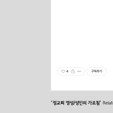
4
구독하기
'정교회 영성/성인의 가르침'
Relat