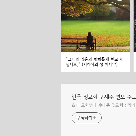
"그대의 영혼과 평화롭게 친교 하
십시오." (시리아의 성 이사악)
한국 정교회 구세주 변모 수
초대 교회부터 이어 온 정교회 신앙과
구독하기