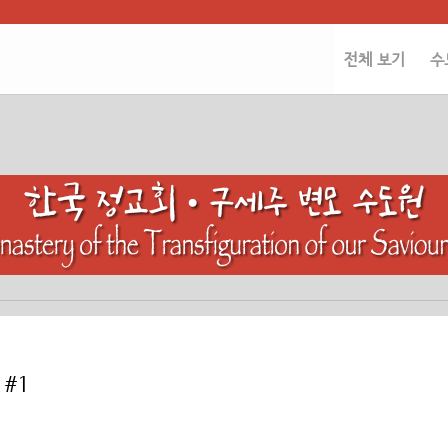
전체 보기
수
#1