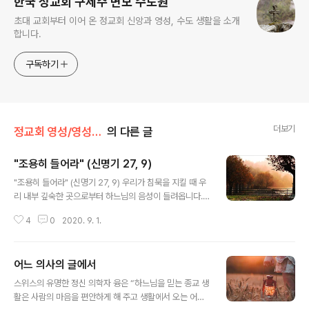
한국 정교회 구세주 변모 수도원
초대 교회부터 이어 온 정교회 신앙과 영성, 수도 생활을 소개
합니다.
구독하기
더보기
정교회 영성/영성의 샘터
의 다른 글
"조용히 들어라" (신명기 27, 9)
글 내용
"조용히 들어라" (신명기 27, 9) 우리가 침묵을 지킬 때 우
리 내부 깊숙한 곳으로부터 하느님의 음성이 들려옵니다.
소음과 폭풍우 속에는 하느님께서 계시지 않기 때문입니
4
0
2020. 9. 1.
다. 하느님은 고요를 사랑하십니다. 그분은 지진 속에서는
모습을 나타내지 않으시고 입을 열지도 않으십니다. 예언
자 엘리야가 밝힌 것처럼 주님은 불 속에도 존재하시지 않
어느 의사의 글에서
습니다.(열왕기 상 19, 12) 불길이 지나간 후 시원하게 불
글 내용
어오는 산들바람 속에서 여린 음성이 들려왔습니다. 그곳
스위스의 유명한 정신 의학자 융은 “하느님을 믿는 종교 생
에 주님이 계셨던 것입니다. 위대한 예언자 모세는 하느님
활은 사람의 마음을 편안하게 해 주고 생활에서 오는 어려
의 백성 이스라엘 민족에게 말합니다. “너 이스라엘아, 조