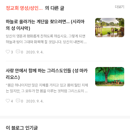
더보기
정교회 영성/성인의 가르침
의 다른 글
하늘로 올라가는 계단을 찾으려면... (시리아
의 성 이사악)
글 내용
당신의 영혼과 평화롭게 친하도록 하십시오. 그렇게 되면
하늘과 땅이 그대와 화목해 질 것입니다. 당신의 내면에 있
는 보물 창고에 조용히 들어 가십시오. 그러면 하늘에 있는
3
0
2020. 9. 4.
것들을 보게 될 것입니다. 그곳에 들어가는 입구는 하나뿐
입니다. 그 나라에 올라가는 사다리는 당신의 영혼 안에 감
추어져 있습니다. 어둠의 죄에서 빠져 나와 당신 자신 안으
사랑 안에서 함께 하는 그리스도인들 (성 마카
로 깊이 잠수해 들어 가십시오. 그러면 하늘로 올라가는 계
단을 발견할 것입니다.
리오스)
글 내용
“몸은 하나이지만 많은 지혜를 가지고 있고 몸에 딸린 지체
는 많지만, 그 모두가 한 몸을 이루는 것처럼 그리스도의 몸
도 그러합니다. -중략- 그뿐만 아니라 몸 가운데서 다른 것
4
0
2020. 9. 4.
들보다 약하다고 여겨지는 부분이 오히려 더 요긴합니다.
우리는 몸 가운데서 별로 중요하게 여기지 않는 부분을 더
욱 조심스럽게 감싸고 또 보기 흉한 부분을 더 보기 좋게 꾸
밉니다. 그러나 보기 좋은 지체들에는 그렇게 할 필요가 없
습니다. 이렇게 하느님께서도 변변치 못한 부분을 더 귀중
이 블로그 인기글