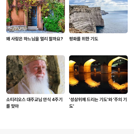
왜 사람은 하느님을 멀리 할까요?
평화를 위한 기도
소티리오스 대주교님 안식 4주기
'성삼위께 드리는 기도'와 '주의 기
를 맞아
도'