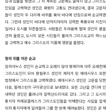
입과 입술을 찢었다. 그 뒤 계속된 고문에도 굴하지 않고 그리스도
인임을 고백하던 성인은 화형의 고통도 견뎌냈으며, 결국 고문자
들이 성인의 두 다리에 바위를 묶어 바다에 던짐으로써 순교하였
다. 그런데 성인이 바다에 던져지자마자 강력한 폭풍우와 지진이
일어나 도시를 뒤흔들었다. 사람들은 두려움에 떨며 성인의 몸을
건져 올렸고, 도시의 모든 시민들이 몰려가 그리스도교의 하느님
을 고백하고 예수 그리스도의 이름에 영광을 돌렸다.
형의 뒤를 이은 순교
암피아누스 성인이 순교하고 오래지 않아 형제이며 아주 오래전에
그리스도인이 되어 팜필루스 성인의 제자가 된 에데시우스 또한
법정에서 그리스도를 고백하였다. 에데시우스 성인은 고문을 당한
다음, 팔레스틴의 구리광산으로 보내졌다. 모든 고난을 견디며 인
내하던 성인은 풀려나자 알렉산드리아로 갔다. 그리고 그 도시의
통치자 히에로클레스가 그리스도인들을 박해한다는 사실을 알게
되자 통치자에게 달려들어 그를 한 방에 때려눕혔다. 성인은 곧 체