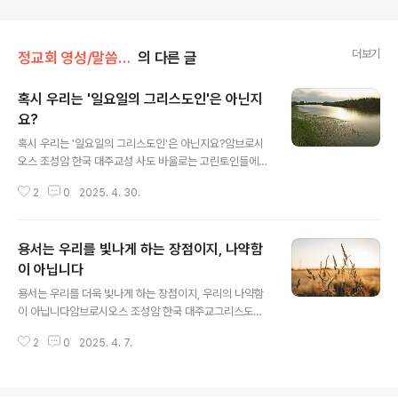
더보기
정교회 영성/말씀과 함께
의 다른 글
혹시 우리는 '일요일의 그리스도인'은 아닌지
요?
글 내용
혹시 우리는 '일요일의 그리스도인'은 아닌지요?암브로시
오스 조성암 한국 대주교성 사도 바울로는 고린토인들에게
“우리는 무슨 일에나 하느님의 일꾼으로서 일할 따름입니
2
0
2025. 4. 30.
다.”(2 고린토 6,4)라고 쓰고 있습니다. 그런 다음, 매일 같
이 겪은 사건들을 일곱 절에 걸쳐 나열하면서, “무슨 일에
나”라는 구절이 의미하는 바를 설명합니다. 이 내용은 과연
용서는 우리를 빛나게 하는 장점이지, 나약함
바울로 자신과 동료들이 다른 사람들에게 그들 역시 “하느
님의 일꾼”으로서 일하기를 권고하는 것으로 다음과 같습
이 아닙니다
글 내용
니다. “우리는 환난과 궁핍과 역경도 잘 참아냈고, 매질과
용서는 우리를 더욱 빛나게 하는 장점이지, 우리의 나약함
옥살이와 폭동도 잘 겪어냈으며 심한 노동을 하고 잠을 못
이 아닙니다암브로시오스 조성암 한국 대주교그리스도께
자고 굶주리면서도 그 고통을 잘 견디어냈습니다. 우리는
서는 우리에게 다른 사람들을 용서하라고 강조하십니다.
순결과 지식과 끈기와 착한 마음을 가지고 성령의 도우심
2
0
2025. 4. 7.
그럼 과연 몇 번이나 용서해 주어야 하나요? 베드로의 이와
과 꾸밈없는 사랑과 진리의 말씀과..
같은 질문에 그리스도께서는 “일곱 번씩 일흔 번이라도 용
서하여라.”(마태오 18:22)라고 하셨습니다. 즉, 셀 수 없이