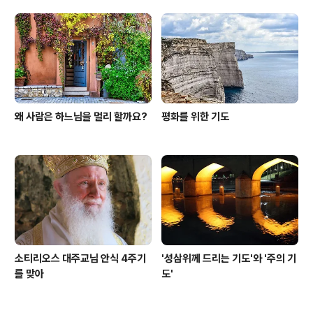
왜 사람은 하느님을 멀리 할까요?
평화를 위한 기도
소티리오스 대주교님 안식 4주기
'성삼위께 드리는 기도'와 '주의 기
를 맞아
도'