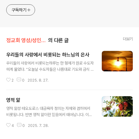
구독하기
더보기
정교회 영성/성인의 가르침
의 다른 글
우리들의 사랑에서 비롯되는 하느님의 은사
글 내용
우리들의 사랑에서 비롯되는하루는 한 형제가 원로 수도자
에게 물었다. “오늘날 수도자들은 나름대로 기도와 금식 그
리고 노동 등 수고를 아끼지 않으며 수도 생활에 최선을 다
2
0
2025. 8. 27.
하고 있는데도 불구하고 왜 과거 교부들이 하느님으로부터
받았던 은사를 지금은 받지 못합니까?" 그러자 원로 수도
자는 “사랑하는 나의 자녀여, 과거에는 수도자들 사이에 하
영적 앎
느님의 사랑이 마음속에 있어 서로 영적으로 성장하게끔
글 내용
스스로 나서서 도와주곤 했지만, 오늘날에 와서는 하느님
영적 앎성 테오도로스 대금욕자 정의는 자제와 겸허에서
의 사랑이 식어 서로 어떻게 하면 영적으로 끌어내릴까 기
비롯됩니다. 반면 영적 앎이란 믿음에서 태어납니다. 이를
회만 찾으니 어떻게 하느님의 은사가 내릴 수가 있겠는
통하여 영혼은 절제와 사랑 속에서 성숙하게 됩니다.그런
가?" 하고 대답하였다.
4
0
2025. 7. 28.
데 영혼이 한 번 신성한 박애를 포용하게 되면 순수한 기도
의 날개를 타고 끊임없이 정점을 향하여 비상합니다. 사도