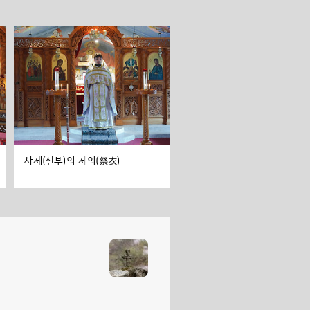
사제(신부)의 제의(祭衣)