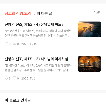
더보기
정교회 신앙/교리문답
의 다른 글
신앙의 신조, 제1조 - 4) 삼위일체 하느님
글 내용
"한 분이신 하느님 아버지, 전능하시고 하늘과 땅과 유형무
형한 만물의 창조주이신 하느님을 믿나이다." 하느님은 영
적인 분이라고 했는데, 왜 성서에는 마음이 있고 눈과 귀와
3
0
2020. 11. 16.
손이 있는 것처럼 말하며 마치 육신을 가지신 분처럼 표현
하는가? 성서는 인간의 언어로 하느님을 표현하고 있다. 그
러나 하느님에 대한 이러한 표현은 영적인 의미로 이해해
신앙의 신조, 제1조 - 3) 하느님의 역사하심
야 한다. 예를 들어 성서에서 하느님의 마음에 대해 말할 때
글 내용
는 선하심과 사랑을 의미하는 것이며, 눈과 귀는 모든 것을
"한 분이신 하느님 아버지, 전능하시고 하늘과 땅과 유형무
아시는 분이라는 것을 말함이고, 손은 무엇이나 다 하실 수
형한 만물의 창조주이신 하느님을 믿나이다." '하느님의 역
있는 전능하심을 의미하는 것이다. 하느님은 어디에나 현
사하심'이란 무엇인가? 하느님 자신의 계시에 의해 활동하
존하시는데 왜 하늘에 계시는 분이라고 하며, 또 교회에 계
3
0
2020. 11. 6.
시는 것을 말한다. 세상 만물은 모두 하느님의 역사 하심에
신다고 하는가? 하느님께서는 어디에나 계시는 분이시다.
의하여 창조된 것이다. 하느님의 본질과 역사하심은 서로
그러면서도 하늘에서는 천사들의 ..
다른 것인가? 즉 분리되는 것인가? 나누이시면서 일체이시
고, 일체이시면서 나누이시는 하느님의 본질과 거룩한 역
사 하심을 바르게 분별하지 않으면 안 된다. 하느님의 본질
이 블로그 인기글
에 대해서는 성 교부들이 표현하듯이 알 수 없으며 부를 수