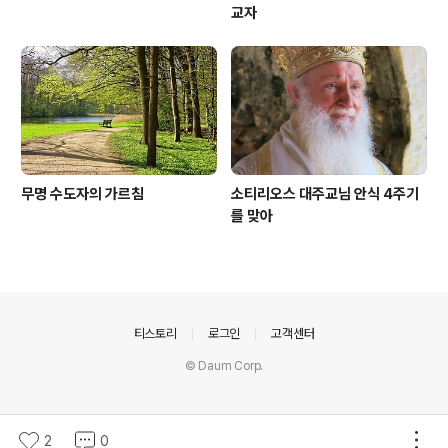
교자
무명 수도자의 가르침
소티리오스 대주교님 안식 4주기
를 맞아
의안내
티스토리
로그인
고객센터
© Daum Corp.
2
0