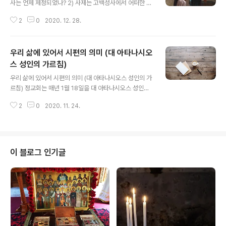
사는 언제 제정되었나? 2) 사제는 고백성사에서 어떠한 위
치에 있나? 3) 고백성사를 받기 위해 특별한 절차가 있는
2
0
2020. 12. 28.
가? 이러한 질문에 대한 해답을 성서에서 찾아볼 수 있습니
다. 인간의 죄에 대하여 하느님은 특별한 언약을 다음과 같
이 하셨습니다, "우리의 죄를 고백하면 모든 죄를 용서해
우리 삶에 있어서 시편의 의미 (대 아타나시오
주시고 깨끗하게 하신다."(요한 1서 1,9) 정교회 신자는 회
개하는 마음으로 하느님께 모든 죄를 용서받고 청결해집니
스 성인의 가르침)
글 내용
다. 초대 그리스도인들은 공동체 한 가운데 서서 자신들의
우리 삶에 있어서 시편의 의미 (대 아타나시오스 성인의 가
죄를 고백했습니다. 이는 예수님께서는 우리의 문제점들을
르침) 정교회는 매년 1월 18일을 대 아타나시오스 성인의
해결하기 위해서는 '교회에 이야기하라'(마태오 18,17) '여
축일로 지냅니다. 성인은 아리오스파 이단을 물리치는 데
러분은 서로 죄를 고백하라.'(야고보 5,16)라고 하신 말씀
2
0
2020. 11. 24.
지대한 공헌을 하였고, 수많은 영적 투쟁과 저술을 통해 정
을 따르기 위해서..
교회 신앙을 지킴으로써 교회의 기둥이 되었습니다. 또한
자신의 삶 자체를 거룩한 생활로 채웠고, 혼탁한 이단들의
오류에서 교회를 지키는 데 온 힘을 다했습니다. 성인이 저
술한 수많은 책 중에는 시편의 주해서도 있습니다. 이 주해
이 블로그 인기글
서가 우리 삶에 어떤 가치와 의미가 있는지 알아봅니다. 사
도 바울로는 "성서는 전부가 하느님의 계시로 이루어진 책
으로서 진리를 가르치고 잘못을 책망하고 허물을 고쳐 주
고 올바르게 사는 훈련을 시키는 데 유익한 책"(디모테오
후 3,16)이라고 했습니다. 아..