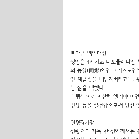
로마군 백인대장
성인은 4세기초 디오클레티안 황
의 동향(同鄕)인인 그리스도인
인 계급장을 내던져버리고는, 
는 삶을 택했다.
호렙산으로 피신한 엘리야 예언
명상 등을 실천함으로써 당신 영
원형경기장
성령으로 가득 찬 성인께서는 전