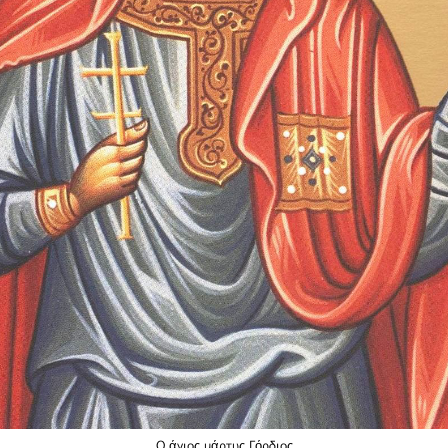
Ο άγιος μάρτυς Γόρδιος