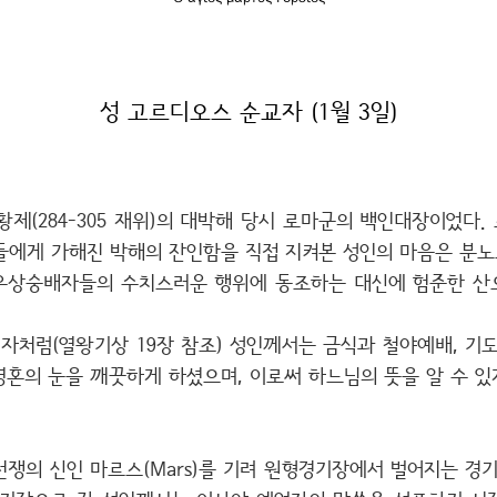
성 고르디오스 순교자 (1월 3일)
제(284-305 재위)의 대박해 당시 로마군의 백인대장이었다
들에게 가해진 박해의 잔인함을 직접 지켜본 성인의 마음은 분노로
우상숭배자들의 수치스러운 행위에 동조하는 대신에 험준한 산
자처럼(열왕기상 19장 참조) 성인께서는 금식과 철야예배, 기도
혼의 눈을 깨끗하게 하셨으며, 이로써 하느님의 뜻을 알 수 있
쟁의 신인 마르스(Mars)를 기려 원형경기장에서 벌어지는 경