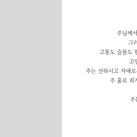
주님께서
그러
고통도 슬픔도 
고
주는 선하시고 자애로
주 홀로 죄
주