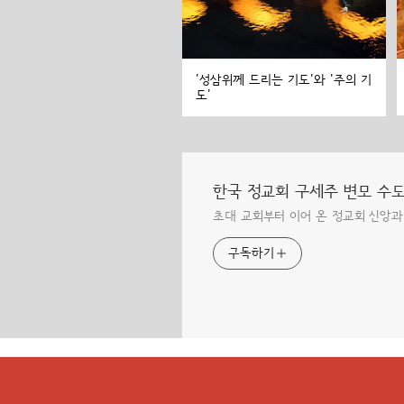
'성삼위께 드리는 기도'와 '주의 기
도'
한국 정교회 구세주 변모 수
초대 교회부터 이어 온 정교회 신앙과
구독하기