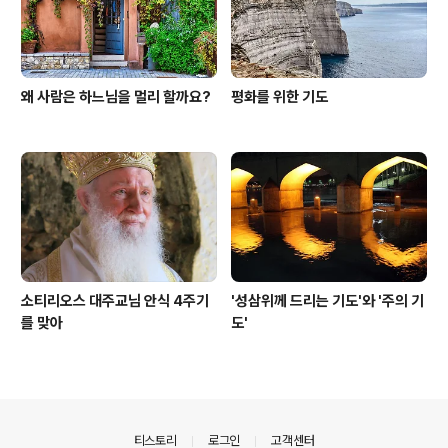
왜 사람은 하느님을 멀리 할까요?
평화를 위한 기도
소티리오스 대주교님 안식 4주기
'성삼위께 드리는 기도'와 '주의 기
를 맞아
도'
의안내
티스토리
로그인
고객센터