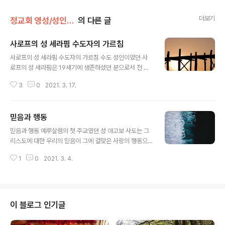
더보기
정교회 영성/성인의 가르침
의 다른 글
사로프의 성 세라핌 수도자의 가르침
글 내용
사로프의 성 세라핌 수도자의 가르침 수도 성인이었던 사
로프의 성 세라핌은 19세기에 생존하셨던 분으로서 전 세
계 정교인의 사랑을 받으시는 성인이시다. 우리 한국 정교
3
0
2021. 3. 17.
회는 한국 선교가 시작될 무렵, 선교사들이 가져온 성인의
성상으로 인해 무척 밀접한 관계를 맺고 있다. 이 성상은 러
시아의 알렉산드라 왕비가 하사한 것으로, 지금은 서울 성
믿음과 행동
니콜라스 대성당 안에 자리하고 있다. 특히 이 성상은 성인
글 내용
의 성해가 이장될 때, 그 성해 위에서 축복을 받은 것이다.
믿음과 행동 예루살렘의 첫 주교였던 성 야고보 사도는 그
1. 하느님에 관하여 하느님은 인간의 내면 즉 마음을 태우
리스도에 대한 우리의 믿음이 그에 걸맞은 사랑의 행동으
고 따뜻하게 하는 불이십니다. 사탄에게서 온 냉정함이 우
로 반드시 확인되어야만 한다고 말했습니다. 성서에 나오
리 마음을 채우고 있다고 느낄 때(사탄의 본질은 냉정함에
1
0
2021. 3. 4.
는 믿음에 대한 야고보 사도의 말씀들을 가슴에 깊이 새기
있습니다), 주님을 부르도록 하십시오. 그러면 주님께서 오
고 이를 생활 속에서 실천하도록 해야 하겠습니다. “하느님
셔서 그분만이 아니라 우리 이..
아버지 앞에 떳떳하고 순수한 신앙생활을 하는 사람은 어
려움을 당하고 있는 고아들과 과부들을 돌보아 주며 자기
자신을 지켜 세속에 물들지 않게 하는 사람입니다.”(야고보
이 블로그 인기글
1,27) “어떤 사람이 믿음이 있다고 말하면서 그것을 행동
으로 나타내지 못한다면 무슨 소용이 있겠습니까? 그런 믿