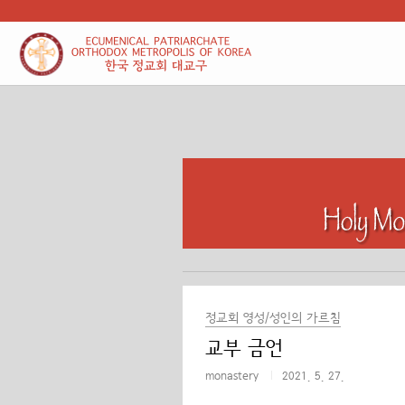
본문 바로가기
정교회 영성/성인의 가르침
교부 금언
monastery
2021. 5. 27.