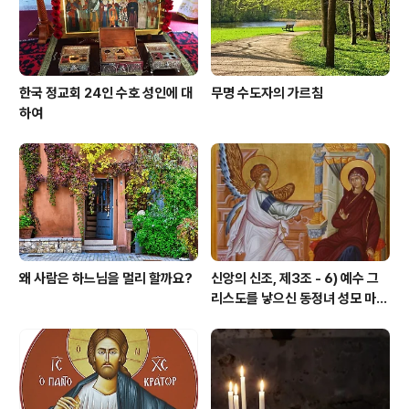
가 새로운 사람이 되도록 해달..
한국 정교회 24인 수호 성인에 대
무명 수도자의 가르침
하여
왜 사람은 하느님을 멀리 할까요?
신앙의 신조, 제3조 - 6) 예수 그
리스도를 낳으신 동정녀 성모 마리
아