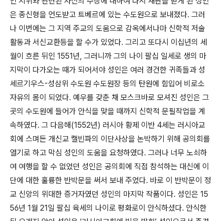
인 지위와 관련된 자신의 주장에 대하여 다시 재판을 받게 된 성인
은 종신형을 언도받고 트베르에 있는 수도원으로 보내졌다. 그러
나 이번에는 그 지역 주교의 도움으로 감옥에서나마 신학적 저술
활동과 서신교환등을 할 수가 있었다. 그리고 또다시 이십년의 세
월이 흐른 뒤인 1551년, 그러니까 그의 나이 팔십 일세로 생의 마
지막이 다가오는 때가 되어서야 성인은 여러 경건한 귀족들과 성
세르기우스-성삼위 수도원 수도원장 등의 탄원에 힘입어 비로소
자유의 몸이 되었다. 예우를 갖춘 채 모스크바로 모셔진 성인은 그
곳의 수도원에 들어가 안식을 맞을 때까지 신학적 문필작업을 계
속하였다. 그 다음해(1552년) 러시아 황제 이반 4세는 러시아교
회에 스며든 개신교 캘빈파의 이단사상을 논박하기 위해 공의회를
열기로 하고 막심 성인의 도움을 요청하였다. 그러나 너무 노쇠하
여 여행을 할 수 없었던 성인은 공의회에 직접 참석하는 대신에 이
단에 대한 훌륭한 반박문을 써서 보내 주었다. 바로 이 반박문이 정
교 신앙의 위대한 증거자였던 성인의 마지막 작품이다. 성인은 15
56년 1월 21일 팔십 육세의 나이로 평화로이 안식하셨다. 안식한