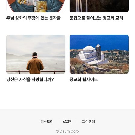
주님 성화의 후광에 있는 문자들
문답으로 풀어보는 정교회 교리
당신은 자신을 사랑합니까?
정교회 웹사이트
의안내
티스토리
로그인
고객센터
© Daum Corp.