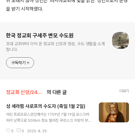
뒤 오래지 않아 성인은 ‘러시아교회에 빛을 밝힌’ 성인으로서 존경
을 받기 시작하였다.
로그 정보
한국 정교회 구세주 변모 수도원
초대 교회부터 이어 온 정교회 신앙과 영성, 수도 생활을 소개
합니다.
구독하기
더보기
정교회 신앙/24인 수호성인
의 다른 글
성 세라핌 사로프의 수도자 (축일 1월 2일)
글 내용
어린 프로코로스성인께서는 1759년 7월 19일 모스크바
에서 남쪽으로 500km 정도 떨어진 쿠르스크 지방의 부유
한 상인 집안에서 태어나셨다. 이 당시는 이른바 ‘계몽주
5
0
2020. 8. 29.
의’(Enlightenment)의 빛이 유럽과 러시아를 가득 채우