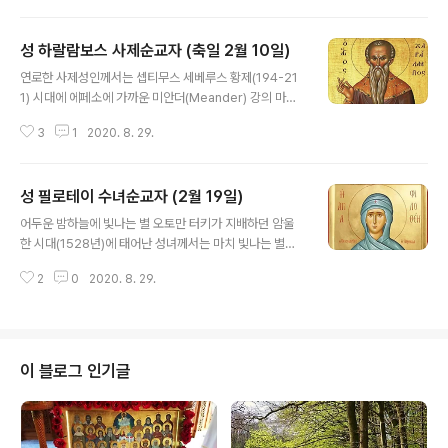
면서 무신론(無神論)과 (기독교) 박해의 어두운 시대가 올
것임을 예고하던 때였다. 성인의 부모님인 이시도로스와
성 하랄람보스 사제순교자 (축일 2월 10일)
아가티는 경건한 그리스도인이었으나 불행히도 아버지는
글 내용
성인이 세 살 되던 해에 돌아가시고 말았다. 어릴적 성인의
연로한 사제성인께서는 셉티무스 세베루스 황제(194-21
세례명은 프로코로스였으며, 아홉 살이 되던 해에 큰 병이
1) 시대에 에페소에 가까운 미안더(Meander) 강의 마그
들었지만 기적적으로 치유되는 경험을 하였다. 사로프 수
네시아라는 도시에서 사셨다. 107세의 나이에 오랫동안
도원열일곱 살이 되던 1776년 성인께서는 어머니의 축복
3
1
2020. 8. 29.
그 도시의 그리스도인들을 돌보아 온 성인께서는 이교도들
을 받고 모스크바 남동쪽의 사로프(Sarov)에 있는 수도원
의 위협에 굴하지 않으면서 그리스도를 선포하였고, 교인
으로 가 예비수도자로서 수도생활..
들을 진리의 말씀으로 가르치셨다. 위험한 해악(害惡)을
성 필로테이 수녀순교자 (2월 19일)
지어낸다는 모함을 받아 그곳의 통치자 루끼아노스 앞에
글 내용
끌려오게 된 성인께서는 통치자를 향해 이렇게 말씀하셨
어두운 밤하늘에 빛나는 별 오토만 터키가 지배하던 암울
다. ‘그리스도를 위해 받는 고통 외에는 아무것도 나를 기쁘
한 시대(1528년)에 태어난 성녀께서는 마치 빛나는 별처
게 할 수 없다. 그러니 나의 이 늙은 몸뚱아리를 당신이 가
럼, 압제받던 아테네 시민들에게 하느님의 자비를 비춰주
장 잔혹하다고 생각하는 고문에 처하도록 하라. 그러면 나
2
0
2020. 8. 29.
었으며, 위험에 처한 수많은 영혼들을 정의와 구원의 길로
의 주 그리스도의 힘이 결코 정복되지 않는다는 것을 배우
인도하였다. 귀족 가문인 베니젤루(Venizelou) 집안에서
게 될 것이다.’ 그리고 나서 성인께서는 사..
그 어머니의 오랜 기도에 대한 응답으로 얻은 아이는 어렸
을 때부터 고행과 금욕 그리고 관상(觀想 contemplatio
n) 생활에 특별한 관심을 나타내 보였다. 그러나 열두 살이
이 블로그 인기글
되자, 부모들이 힘들게 청원하여 얻은 상속녀로서 성녀의
결혼은 본인의 뜻과는 무관하게 이루어졌다. 남편은 거칠
고 폭력적인 성격을 지닌 사람이어서 성녀를 부당하게 학
대하였다. 그러나 성녀는 이 모든 것을 인내로 견디면서 그