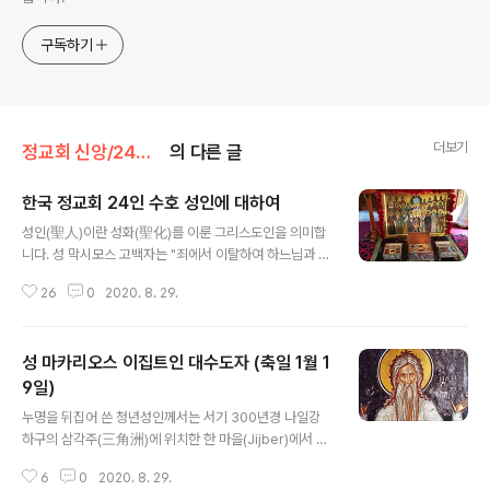
구독하기
더보기
정교회 신앙/24인 수호성인
의 다른 글
한국 정교회 24인 수호 성인에 대하여
글 내용
성인(聖人)이란 성화(聖化)를 이룬 그리스도인을 의미합
니다. 성 막시모스 고백자는 "죄에서 이탈하여 하느님과 계
속하여 사는데에 성공한 사람을 성인이라고 하는데, 그분
26
0
2020. 8. 29.
들은 성령을 통하여 하느님과 결합한 사람들이다." (성 막
시모스의 'ΠΕΡΙΘΕΟΛΟΓΙΑΣ'에서)라고 정의합니다. 정
교회는 거룩한 전승(傳承)에 따라 '인간은 성화를 이루기
성 마카리오스 이집트인 대수도자 (축일 1월 1
위해 창조되었다'고 가르칩니다. 그러므로 그리스도인이라
면 당연히 성사에 참여함으로써 그리스도께서 베푸시는 구
9일)
글 내용
속(救贖)의 은혜를 입어야 합니다. 또한 사탄의 계략에 빠
누명을 뒤집어 쓴 청년성인께서는 서기 300년경 나일강
지지않기 위한 노력과 덕을 쌓고 선행을 베푸는 생활로서
하구의 삼각주(三角洲)에 위치한 한 마을(Jijber)에서 태
성화를 이룰 수 있는 삶을 살아야 하겠습니다. 우리 수도원
어나셨으며, 처음에는 낙타 몰이꾼(camel driver)으로서
에는 한국 교회를 위한 성인들의 성해(聖骸)가 주님의 은
6
0
2020. 8. 29.
일을 하였다. 하느님의 부르심에 응답하여 홀로 살기 위해