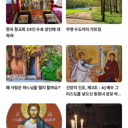
게 될 것이다.’ 그리고 나서 성인께서는 사..
한국 정교회 24인 수호 성인에 대
무명 수도자의 가르침
하여
왜 사람은 하느님을 멀리 할까요?
신앙의 신조, 제3조 - 6) 예수 그
리스도를 낳으신 동정녀 성모 마리
아