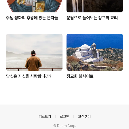
주님 성화의 후광에 있는 문자들
문답으로 풀어보는 정교회 교리
당신은 자신을 사랑합니까?
정교회 웹사이트
의안내
티스토리
로그인
고객센터
© Daum Corp.