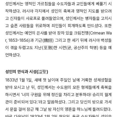
성인께서는 영적인 가르침들을 수도자들과 교인들에게 베풀기 시
작하셨다. 러시아 각지에서 성인의 축복과 영적인 지도를 받으려
고 신자들이 사로프로 몰려들었으며, 성인께서는 병자들을 고치시
고 슬픈 사람들을 위로하며 죄인들이 회개하도록 만드셨다. 또한
성인께서는 예언의 은사를 받아 장차 있을 크림전쟁(Crimean Wa
r, 1853-1856)과 기근(饑饉) 그리고 한 세기 뒤에 러시아 백성들
이 겪을 두렵고도 지난(至難)한 시련(곧, 공산주의 혁명) 등을 예
언하셨다.
성인의 안식과 시성(諡聖)
1833년 1월 1일, 새해 첫 날이며 주일인 날에 거룩한 성체성혈을
받아 모시고 난 뒤, 성인께서는 수도원의 모든 형제들에게 축복을
하시면서 ‘너의 구원을 위해 정신을 차리고 분투하라! 승리의 월계
관이 준비되어 있다.’라고 말씀하셨다. 그리고 당신의 방으로 가셔
서 문을 걸어 잠근 채 그날 밤 자신의 영혼을 하느님께 돌려드렸다.
바로 다음날인 1833년 1월 2일 월요일, 동료 수도자들이 성인을