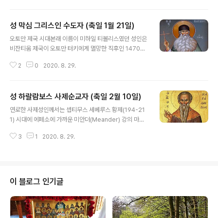
총을 전달해 주는 수호 성인으로 특별히 모..
마을의 한 작은 집에 기거하기 시작한 성인께서는 전적으
로 기도와 금욕생활에 몰두하였다. 이윽고 사람들이 성인
성 막심 그리스인 수도자 (축일 1월 21일)
을 사제로 만들려 하자 성인께서는 다른 마을로 도망쳤다.
글 내용
그런데 그곳에 사는 한 임신한 소녀가 자신이 아이를 배게
오토만 제국 시대본래 이름이 미하일 티볼리스였던 성인은
된 것은 바로 마카리오스 성인이 자신을 범하였기 때문이
비잔티움 제국이 오토만 터키에게 멸망한 직후인 1470년
라고 주장하며 성인을 고소하였다. 성인은 즉시 붙잡혀서
경 아르따(Arta)에서 태어나셨다. 성인의 집안은 일찍이
목에 남비를 두른 채 길로 질질 끌려 다니며 주먹과 욕설 세
2
0
2020. 8. 29.
총대주교를 배출한 훌륭한 가문이었는데, 성인은 젊은 나
례를 받았다. 그러나 성인께서는 자신을 변호하기 위해 단
이에 이탈리아로 가서 당대의 최고 지성들에 견줄만한 학
한 마디도 하지 않았으며, ..
문을 쌓았다. 그 후 1507년경 그리스로 돌아오는 길에 성
성 하랄람보스 사제순교자 (축일 2월 10일)
인은 아토스산의 바토페디(Vatopedi) 수도원으로 들어가
글 내용
막시모스(Maximus)라는 이름을 가진 수도자가 되었다.
연로한 사제성인께서는 셉티무스 세베루스 황제(194-21
겸손하면서도 생각이 깊었던 성인은 10년 동안 학문연구
1) 시대에 에페소에 가까운 미안더(Meander) 강의 마그
와 기도생활을 계속하였다. 1516년 러시아의 대공(大公)
네시아라는 도시에서 사셨다. 107세의 나이에 오랫동안
미하일 이바노비치가 요청해옴에 따라 시편과 여러 정교회
3
1
2020. 8. 29.
그 도시의 그리스도인들을 돌보아 온 성인께서는 이교도들
서적들을 슬라브어로 번역하기 위해 성인은 러시아로 떠나
의 위협에 굴하지 않으면서 그리스도를 선포하였고, 교인
게 된다. 그곳에서 성인은 그리스어 ..
들을 진리의 말씀으로 가르치셨다. 위험한 해악(害惡)을
지어낸다는 모함을 받아 그곳의 통치자 루끼아노스 앞에
끌려오게 된 성인께서는 통치자를 향해 이렇게 말씀하셨
이 블로그 인기글
다. ‘그리스도를 위해 받는 고통 외에는 아무것도 나를 기쁘
게 할 수 없다. 그러니 나의 이 늙은 몸뚱아리를 당신이 가
장 잔혹하다고 생각하는 고문에 처하도록 하라. 그러면 나
의 주 그리스도의 힘이 결코 정복되지 않는다는 것을 배우