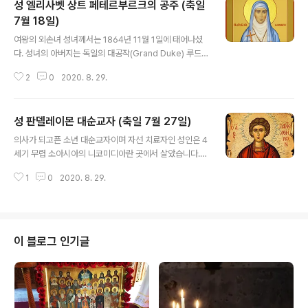
성 엘리사벳 상트 페테르부르크의 공주 (축일
7월 18일)
글 내용
여왕의 외손녀 성녀께서는 1864년 11월 1일에 태어나셨
다. 성녀의 아버지는 독일의 대공작(Grand Duke) 루드비
히 4세이고 어머니는 영국 빅토리아 여왕의 딸이었다. 성
2
0
2020. 8. 29.
인의 친여동생인 알리사는 후에 러시아의 마지막 황제 니
콜라이 2세와 결혼한 황후 알렉산드라이다. 성녀께서는 소
녀시절에 여러 가지 일로 영국을 방문하여 할머니인 빅토
성 판델레이몬 대순교자 (축일 7월 27일)
리아 여왕을 만났으며, 그와는 유창한 영어로 서신교환을
글 내용
하곤 하였다. 성녀께서는 여섯 명의 다른 형제들과 함께 어
의사가 되고픈 소년 대순교자이며 자선 치료자인 성인은 4
머니에게서 영국식 전통교육을 받으며 자라나셨고, 살아가
세기 무렵 소아시아의 니코미디아란 곳에서 살았습니다.
는 데 필요한 모든 것을 집에서 배우셨다. 러시아의 대공비
그 시절 로마제국의 황제는 막시미아노스(284-305)였
(大公妃) 성녀께서는 스무 살이 되기도 전에 러시아 황제
1
0
2020. 8. 29.
고, 성인의 아버지는 이름난 이교도 에브스토르기오스였습
알렉산더 2세의 아들인 세르기오스 대공작(大公爵)의 약
니다. 한편 성인의 어머니 에브불리는 아버지와는 달리 그
혼녀로 정해졌다. 그러나 동정(童貞)의 ..
리스도인이었으며, 당신의 아들 또한 그리스도를 알며 성
장하길 바랐으나 안타깝게도 일찍 안식하고 말았습니다.
성인은 아버지의 보살핌을 받으며 어린 시절을 보냈는데,
이 블로그 인기글
어릴적 이름은 판톨레온이었습니다. 어려서부터 학문을 사
랑했고, 커서는 의사가 될 생각을 하고 있었습니다. 그래서
성인의 아버지는 아들을 유명한 의사 에브프로시노스에게
보내어 의술을 배우도록 했습니다. 성인은 매우 열심히 의
술을 공부하여 다른 모든 학생들보다 더 뛰어나게 되었고..