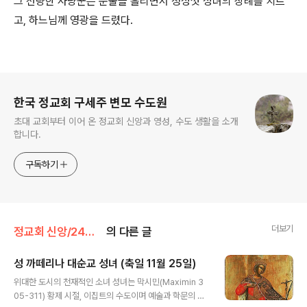
그 선량한 사냥꾼은 눈물을 흘리면서 정성껏 성녀의 장례를 치르
고, 하느님께 영광을 드렸다.
로그 정보
한국 정교회 구세주 변모 수도원
초대 교회부터 이어 온 정교회 신앙과 영성, 수도 생활을 소개
합니다.
구독하기
더보기
정교회 신앙/24인 수호성인
의 다른 글
성 까떼리나 대순교 성녀 (축일 11월 25일)
글 내용
위대한 도시의 천재적인 소녀 성녀는 막시민(Maximin 3
05-311) 황제 시절, 이집트의 수도이며 예술과 학문의 중