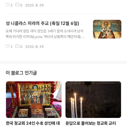
심지였던 알렉산드리아의 부유한 귀족 세스투스의 딸이었
2
0
2020. 8. 29.
다. 그녀는 고귀한 신분뿐만 아니라 뛰어난 아름다움과 지
성으로 말미암아 널리 우러름을 받았다. 가장 훌륭한 대가
들과 이름난 철학자들을 사사하고 플라톤, 아리스토텔레스
성 니콜라스 미라의 주교 (축일 12월 6일)
와 그 계승자들의 철학적 체계들을 완벽히 이해하였다. 또
글 내용
한 문학방면에서도 뛰어나, 호머(Hormer)에서 버질(Virg
오래 기다려 얻은 아이 성인은 3세기 말에 소아시아 남서
il: 고대 로마의 시인. 70-19 B. C.)에 이르는 모든 위대한
쪽에 위치한 리끼아(Lycia: 까리아 남동쪽의 해안지대) 지
시인들의 작품을 익히 알고 있었으며, 그 위대한 도시 알렉
역의 파타라란 곳에서 그리스도인이며 오래도록 자녀가 없
산드리아를 찾아오는 학자들과 외국인 방문객들에게서 배
2
0
2020. 8. 29.
던 부모님에게서 태어났다. 어려서부터 덕을 사랑하고 교
운 다양한 언어로 온갖 주제에 대해 토론을 할 수 있을 정도
회의 가르침을 따르려는 열정을 간직하였던 성인께서는 경
였다. 지식을 탐구..
건하고 고요한 생활을 즐겼다. 신학교육을 받은 뒤 아직 어
린 나이임에도 삼촌인 대주교에 의해 사제로 서품된 성인
은 수년 동안 철야 예배와 금식, 기도에 전념하는 생활을 하
이 블로그 인기글
였다. 아버지가 죽은 후, 가진 것을 모두 가난한 사람들에게
나누어 주고, 그 후로 자선을 베푸는 일은 성인의 가장 큰
미덕이 되었다. 그리고 하느님으로부터 받은 은사와 기적
을 베푸는 능력을 통해 사람들에게 하느님의 존재를 알려
주었다. 미라(Myra)의 주교 성인이..
한국 정교회 24인 수호 성인에 대
문답으로 풀어보는 정교회 교리