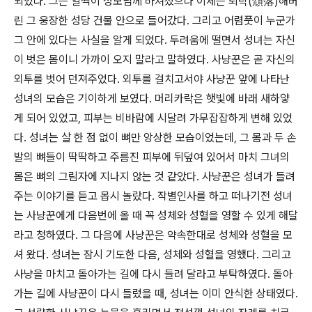
되었다. 그는 일찍이 성모님께 바쳐졌으나 이제는 퇴락(頹落)해버
린 그 웅장한 성당 건물 안으로 들어갔다. 그리고 어렴풋이 누군가
그 안에 있다는 사실을 알게 되었다. 두려움에 떨면서 성녀는 자신
이 벗은 몸이니 가까이 오지 말라고 말하였다. 사냥꾼은 곧 자신의
외투를 벗어 던져주었다. 외투를 걸치고서야 사냥꾼 앞에 나타난
성녀의 모습은 기이하게 보였다. 머리카락은 햇빛에 바래 새하얗
게 되어 있었고, 피부는 비바람에 시달려 가무잡잡하게 변해 있었
다. 성녀는 살 한 점 없이 뼈만 앙상한 모습이었는데, 그 몸과 두 손
발의 뼈들이 딱딱하고 주름진 피부에 뒤덮여 있어서 마치 그녀의
몸은 뼈의 그림자에 지나지 않는 것 같았다. 사냥꾼은 성녀가 들려
주는 이야기를 듣고 몹시 놀랐다. 작별인사를 하고 떠나기전 성녀
는 사냥꾼에게 다음번에 올 때 꼭 성체와 성혈을 영할 수 있게 해달
라고 청하였다. 그 다음에 사냥꾼은 약속한대로 성체와 성혈을 모
셔 왔다. 성녀는 잠시 기도한 다음, 성체와 성혈을 영했다. 그리고
사냥을 마치고 돌아가는 길에 다시 들려 달라고 부탁하였다. 돌아
가는 길에 사냥꾼이 다시 들렀을 때, 성녀는 이미 안식한 상태였다.