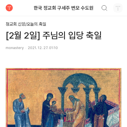
검색하기
한국 정교회 구세주 변모 수도원
티스토리
정교회 신앙/오늘의 축일
[2월 2일] 주님의 입당 축일
monastery
2021. 12. 27. 01:10