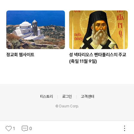
정교회 웹사이트
성 넥타리오스 펜타폴리스의 주교
(축일 11월 9일)
의안내
티스토리
로그인
고객센터
© Daum Corp.
1
0