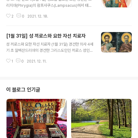
리지아(Phrygia)의 람프사쿠스(Lampsacus)에서 태어
났다. 단순하면서 훌륭한 삶을 살았던 부모의 영향으로 성
2
0
2021. 12. 18.
인은 어릴 때부터 성서의 덕을 몸에 익히는 생활을 하였다.
그리고 오래지 않아 염소를 돌보는 겸손한 목동인 성인에
게는 병을 고치고 악령을 내 쫓는 능력이 하느님으로부터
[1월 31일] 성 끼로스와 요한 자선 치료자
임하였다. 당시 고르디안(Gordian, 238-44) 황제의 딸
글 내용
은 오래도록 악령에 사로잡혀 고생하고 있었다. 그런데 하
성 끼로스와 요한 자선 치료자 (1월 31일) 경건한 의사 4세
루는 그 악령이 이렇게 소리쳤다. ‘트리폰 만이 나를 내어
기 초 알렉산드리아의 경건한 그리스도인인 끼로스 성인은
쫓을 수 있다.’ 황제는 즉시 사람들을 보내어 열일곱 살밖에
의사로서 활동하는 한편 많은 사람의 영혼을 치유(治癒)하
되지 않은 이 소년을 찾아냈다. 로마로 이끌려 온 성인은 곧
1
0
2021. 12. 11.
고 그들을 그리스도께로 인도하였다. 성인은 병이 낫기 위
기도를 통해 악령을 몰아냈다. 황제는 감사의 표시로 여러
해 찾아오는 이들에게 ‘병에 걸리지 않으려면 죄를 짓지 마
가지 선물..
십시오. 왜냐하면 주로 병은 죄의 결과이기 때문입니다’라
고 말하곤 하였다. 성인은 의학과 약만을 신뢰하기보다는
도리어 기도를 함으로써 환자들을 고쳤고, 우상숭배에 빠
이 블로그 인기글
진 이들에게는 복음의 은총을 알게 함으로써 그들의 영혼
이 참된 생명을 회복하도록 도와주었다. 이런 성인의 기적
을 보고 시샘한 이교도들이 그리스도인들을 박해하라는 디
오클레티안 황제의 명령(303년경)을 따르는 그곳의 통치
자에게 성인을 고발하였다. 이때 성인은 아라..