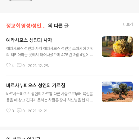
더보기
정교회 영성/성인의 가르침
의 다른 글
예라시모스 성인과 사자
글 내용
예라시모스 성인과 사자 예라시모스 성인은 소아시아 지방
의 리키아라는 곳에서 태어나셨으며 475년 3월 4일에 안
식했습니다. 다음은 예라시모스 성인이 요르단강에서 약 2
4
0
2021. 12. 29.
㎞ 떨어진 곳에서 수행하던 시절에 일어났던 사건입니다.
어느 날 예라시모스 성인이 요르단 강가의 사막을 걷다가
사자 한 마리가 고통스러운 소리로 울부짖고 있는 모습을
바르사누피오스 성인의 가르침
보았습니다. 가까이 다가가서 살펴보니 사자의 발에 칼날
글 내용
이 박혀 있었고 상처는 곪아 퉁퉁 부어 있었습니다. 예라시
바르사누피오스 성인의 가르침 다른 사람으로부터 욕설을
모스 성인은 사자의 발에서 칼날을 빼내고 고름을 짜낸 뒤
들을 때 참고 견디지 못하는 사람은 장차 하느님을 뵙지 못
상처를 소독해 주고는 자신의 옷을 찢어 사자의 발을 싸매
할 것입니다. 또한, 증오심을 버리지 않는 사람은 친절함을
주었습니다. 그런데 상처가 다 나은 후에도 사자는 예라시
3
0
2021. 12. 21.
맛보지 못합니다. 여러분은 바르게 단련되기 위해 형제들
모스 성인을 떠나지 않고 그분이 가는 곳마다 쫓아다녔습
과 함께 살고 있습니다. 금붙이는 불로만 제련됩니다. 하느
니다. 성인은 사자가 은혜를 아는 것을 보고는..
님에 대한 경외심을 가지고 어떤 충동적인 일을 하지 마십
시오. 가능한 한 노여움을 피하며, 누구도 판단하지 말고,
당신을 시험하는 사람들을 사랑하십시오. 깊이 생각해보