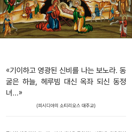
«기이하고 영광된 신비를 나는 보노라. 동
굴은 하늘, 헤루빔 대신 옥좌 되신 동정
녀…»
(피시디아의 소티리오스 대주교)