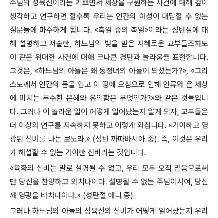
주님의 성육신이라는 기쁘면서 세상을 구원하는 사건에 대해 깊이
생각하고 연구하면 할수록 우리는 인간의 이성이 대답할 수 없는
질문들에 마주하게 됩니다. «축일 중의 축일»이라는 성탄절에 대
해 설명하고 저술한, 하느님의 빛을 받은 지혜로운 교부들조차도
이 같은 위대한 사건에 대해 크나큰 경탄과 놀라움을 표현합니다.
그것은, «하느님의 아들은 왜 동정녀의 아들이 되셨는가?», «그리
스도께서 인간의 몸을 입고 이 땅에 오심으로 인해 인류와 온 세상
에 미치는 무수한 은혜와 유익함은 무엇인가?»와 같은 것들입니
다. 그러나 이 놀라운 일이 어떻게 일어났는지 알게 되자, 교부들은
더 이상의 연구를 지속하지 못하고 이렇게 외칩니다. «기이하고 영
광된 신비를 나는 보노라.» (성탄 까따바시아 중). 즉, 이것은 우리
가 해설할 수 없는 기이한 신비라는 것입니다.
«육화의 신비는 말로 설명될 수 없고, 우리 모두 오직 믿음으로써
만 당신을 찬양하고 외치나이다. 설명될 수 없는 주님이시여, 당신
께 영광을 바치나이다.» (성탄절 애니 중)
그러나 하느님의 아들의 성육신의 신비가 어떻게 일어났는지 우리