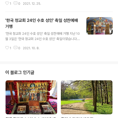
1
0
2021. 12. 25.
습니다. 의식했든 의식하지 않았든 그들이 가졌던 질문은
항상 진리에 관한 것이었습니다. 그들은 진리의 씨앗들은
찾았으나, 진리 그 자체는 찾지 못했습니다. 그러나 '지극히
'한국 정교회 24인 수호 성인' 축일 성찬예배
높은 곳에서 우리 구세주가 찾아오셨을' 때, '우리는 진리를
찾았습니다.'(성탄절 엑사뽀스띨라리온 중) 이 성가의 작가
거행
글 내용
는 진리를 찾은 것에 대해 큰 기쁨과 거룩한 열정을 표현합
'한국 정교회 24인 수호 성인' 축일 성찬예배 거행 지난 10
니다. 그의 기쁨과 열정은 너무도 타당한데, 성 요한 크리소
월 3일은 '한국 정교회 24인 수호 성인' 축일이었습니다.
스토모스 성인이 말씀하시듯 '진리보다 더 강한 것은 없기'
올해의 축일 행사는 끝날 줄 모르는 코로나 팬데믹으로 인
때문입니다. 안드레아와 요한 두 사도가, 육화하신 진리이
1
0
2021. 10. 8.
해 축일 성찬예배 외에는 모두 취소되었습니다. 방역 지침
신 그리스도를 처음 만..
상 소수의 신자들만 참례한 성찬예배는 암브로시오스 대주
교님께서 집전하셨습니다. 오랜만에 수도원에 오신 소티리
오스 대주교님께서는 24인 한국정교회 수호성인의 중보로
교회와 모든 신자들에게 주님의 은총이 함께 하시기를 축
이 블로그 인기글
복해 주셨습니다. 축일 축하합니다!