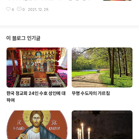
들을 위해 온갖 희생을 마다하지 않는 아내 때문이어야 합
식했습니다. 다음은 예라시모스 성인이 요르단강에서 약 2
니다. 아내가 선한 일을 했을 경우에는 잊지 않고 칭찬해 주
4
0
2021. 12. 29.
㎞ 떨어진 곳에서 수행하던 시절에 일어났던 사건입니다.
어야 하며, 잘못된 일을 했을 경우에는 부드러운 충고로써
어느 날 예라시모스 성인이 요르단 강가의 사막을 걷다가
아내가 잘못을 고치도록 해야..
사자 한 마리가 고통스러운 소리로 울부짖고 있는 모습을
보았습니다. 가까이 다가가서 살펴보니 사자의 발에 칼날
이 박혀 있었고 상처는 곪아 퉁퉁 부어 있었습니다. 예라시
이 블로그 인기글
모스 성인은 사자의 발에서 칼날을 빼내고 고름을 짜낸 뒤
상처를 소독해 주고는 자신의 옷을 찢어 사자의 발을 싸매
주었습니다. 그런데 상처가 다 나은 후에도 사자는 예라시
모스 성인을 떠나지 않고 그분이 가는 곳마다 쫓아다녔습
니다. 성인은 사자가 은혜를 아는 것을 보고는..
한국 정교회 24인 수호 성인에 대
무명 수도자의 가르침
하여