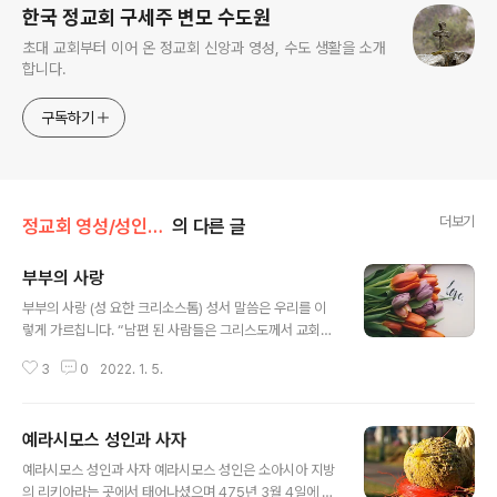
한국 정교회 구세주 변모 수도원
초대 교회부터 이어 온 정교회 신앙과 영성, 수도 생활을 소개
합니다.
구독하기
더보기
정교회 영성/성인의 가르침
의 다른 글
부부의 사랑
글 내용
부부의 사랑 (성 요한 크리소스톰) 성서 말씀은 우리를 이
렇게 가르칩니다. “남편 된 사람들은 그리스도께서 교회를
사랑하셔서 당신의 몸을 바치신 것처럼 자기 아내를 사랑
3
0
2022. 1. 5.
하십시오.”(에페소 5,31) 남편은 아내를 사랑하며, 함께 있
는 것이 즐거우며, 밖으로 나다니는 것보다 아내를 위해 집
에 있는 것이 더 좋다는 사실을 말로 표현할 뿐만 아니라 행
예라시모스 성인과 사자
동으로도 보여 주어야 합니다. 친구들보다도 아내를 더 기
글 내용
쁘게 해주려는 노력이 우선되어야 하며, 자식들보다 아내
예라시모스 성인과 사자 예라시모스 성인은 소아시아 지방
를 더 사랑해 주어야 합니다. 자식들을 사랑하는 것도 아이
의 리키아라는 곳에서 태어나셨으며 475년 3월 4일에 안