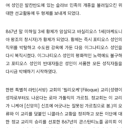
여 성인은 발칸반도에 있는 슬라브 민족의 개종을 불러일으킨 위
대한 선교활동에 두 형제를 보내게 되었다.
867년 말 미하일 3세 황제가 암살되고 바실리오스 1세(마케도니
아 왕조의 창시자)가 황제가 되었다. 황제는 즉시 포티오스 성인의
직위를 박탈하고 수도원 감옥에 가둔 다음 이그나티오스 성인을
다시 복직시켰다. 이그나티오스 성인의 평화적인 노력에도 불구하
고 포티오스 성인의 반대자들은 성인이 서품한 모든 성직자들을
다시금 박해하기 시작하였다.
한편 특별히 라틴(서방) 교회의 ‘필리오케’(Filioque) 교리(성령이
성자로부터도 나온다는 로마 가톨릭의 가르침. 정교회는 이 교리
가 니케아 [신앙의] 신조에 어긋나는 잘못된 가르침으로 봄.)의 오
류와 이 교리를 덧붙인 니콜라스 교황을 정죄하고 모든 이단에 대
한 정교 교리의 승리를 선포한 867년의 콘스탄티노플 공의회 이