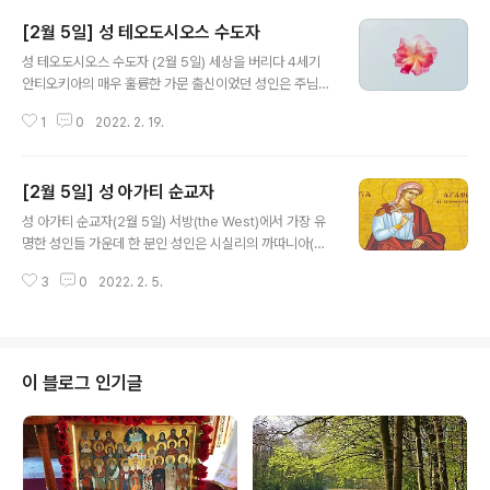
[2월 5일] 성 테오도시오스 수도자
글 내용
성 테오도시오스 수도자 (2월 5일) 세상을 버리다 4세기
안티오키아의 매우 훌륭한 가문 출신이었던 성인은 주님께
서 약속하셨던 값진 진주와 같은 것을 얻기 위해 가족과 친
1
0
2022. 2. 19.
척, 그리고 세상의 모든 것을 스스로 버리고는 킬리키아(Ci
licia: 소아시아 남동부 지역. 아나톨리아 평원의 남부 해안
지대)의 스코펠로스 지역 바닷가 가까이에 있는 작은 오두
[2월 5일] 성 아가티 순교자
막에서 살았다. 성인은 말털로 짠 옷을 입고 목과 허리, 손
글 내용
목 등에 무거운 쇠줄을 두르고, 머리칼은 헝클어지고 단정
성 아가티 순교자(2월 5일) 서방(the West)에서 가장 유
하지 않은 상태로 발에까지 닿도록 자라나 있었으며, 성인
명한 성인들 가운데 한 분인 성인은 시실리의 까따니아(Ca
은 이를 허리에 묶은 채 지냈다. 그리고 끊임없는 기도와 찬
tania)에 있는 한 귀족 가문에서 태어났다. 어려서부터 경
양을 드림으로써 정욕(情慾)과 분노, 교만 등 영혼을 거스
3
0
2022. 2. 5.
건한 삶을 살았던 성인은 자신의 외적 아름다움에 더하여
르는 온갖 격정들을 다스려 나갔다. 손으로 하는 일 성인은
참된 믿음과 거룩한 성덕을 기르면서 자라났다. 251년경
열심히 손을 놀려서 ..
데시우스(Decius) 황제의 박해가 심하던 시절, 성인이 체
포되었을 당시의 나이는 채 열다섯 살이 되지 않았었다. 지
방 장관 퀸티니우스는 재판정에 나타난 성인의 아름다움에
이 블로그 인기글
끌려 자신과 결혼해줄 것을 제안하였다. 그러나 거절을 당
하자 한 달 동안 사악한 여인 아프로디시아에게 맡겼고, 그
여자는 성녀가 퀸티니우스의 제의를 받아들이도록 온갖 간
사한 방법으로 유혹하였다. 그러나 아무리 꾀어도 성인이
굳건한 바위 같은 신..