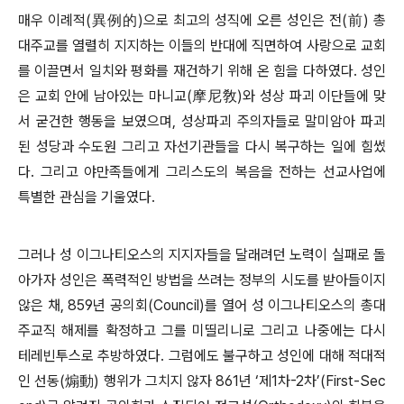
매우 이례적(異例的)으로 최고의 성직에 오른 성인은 전(前) 총
대주교를 열렬히 지지하는 이들의 반대에 직면하여 사랑으로 교회
를 이끌면서 일치와 평화를 재건하기 위해 온 힘을 다하였다. 성인
은 교회 안에 남아있는 마니교(摩尼敎)와 성상 파괴 이단들에 맞
서 굳건한 행동을 보였으며, 성상파괴 주의자들로 말미암아 파괴
된 성당과 수도원 그리고 자선기관들을 다시 복구하는 일에 힘썼
다. 그리고 야만족들에게 그리스도의 복음을 전하는 선교사업에
특별한 관심을 기울였다.
그러나 성 이그나티오스의 지지자들을 달래려던 노력이 실패로 돌
아가자 성인은 폭력적인 방법을 쓰려는 정부의 시도를 받아들이지
않은 채, 859년 공의회(Council)를 열어 성 이그나티오스의 총대
주교직 해제를 확정하고 그를 미띨리니로 그리고 나중에는 다시
테레빈투스로 추방하였다. 그럼에도 불구하고 성인에 대해 적대적
인 선동(煽動) 행위가 그치지 않자 861년 ‘제1차-2차’(First-Sec