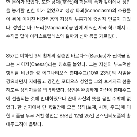
한 분야가 없었다. 또한 당대(當代)에 학문의 폭과 깊이에서 성인
을 능가할 만한 이가 없었으며 성상 파괴(iconoclasm)의 소용돌
이 뒤에 이어진 비잔티움의 지성적 부흥기에 중심적 인물이 되었
다. 성인은 마그노라(Magnaura)궁 안에 세워진 제국 학교에서 교
수직을 맡아 아리스토텔레스의 철학과 신학 등을 가르쳤다.
857년 미하일 3세 황제의 삼촌인 바르다스(Bardas)가 권력을 잡
고는 시이저(Caesar)라는 칭호를 붙였다. 그는 자신의 부도덕한
행위를 비난한 성 이그나티오스 총대주교(10월 23일)의 사임을
강요하면서 지혜롭고 경건한 포티오스 성인을 그의 후계자로 선출
하도록 성직자들을 압박하였다. 성인은 완강하게 자신이 총대주교
에 선출되는 것에 반대하였으나 끝내 자신의 뜻을 굽힐 수밖에 없
었다. 한 신자에서 단 육일만에 모든 성직(보제, 사제, 주교)에 대
한 서품을 두루 거친 성인은 858년 12월 25일 콘스탄티노플의 총
대주교직에 올랐다.