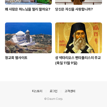
왜 사람은 하느님을 멀리 할까요?
당신은 자신을 사랑합니까?
정교회 웹사이트
성 넥타리오스 펜타폴리스의 주교
(축일 11월 9일)
의안내
티스토리
로그인
고객센터
© Daum Corp.