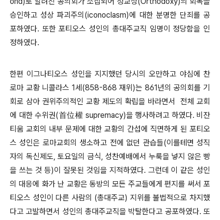
ond)로 알려진 공의회가 소집되어 정교성(Orthodoxy)의 회복을
승인하고 성상 파괴주의(iconoclasm)에 대한 분명한 단죄를 공
포하였다. 또한 포티오스 성인의 총대주교직 임명이 정당함을 인
정하였다.
한편 이그나티오스 성인을 지지했던 당시의 오만하고 야심에 찬
로마 교황 니콜라스 1세(858-868 재위)는 861년의 공의회를 기
회로 삼아 권위주의적인 교황 제도의 확립을 바라면서
전체 교회
에 대한 수위권(首位權 supremacy)을 행사하려고 하였다. 비잔
티움 교회의 내부 문제에 대한 교황의 간섭에 직면하게 된 포티오
스 성인은 로마교회의 생소하고 전에 없던 관습들(이를테면 성직
자의 독신제도, 토요일의 금식, 성찬예배에서 누룩을 넣지 않은 빵
을 쓰는 것 등)이 잘못된 것임을 지적하였다. 그런데 이 같은 성인
의 대응에 화가 난 교황은 동방의 모든 주교들에게 편지를 써서 포
티오스 성인이 다른 사람의 (총대주교) 지위를 불법적으로 차지했
다고 고발하면서 성인의 총대주교직을 박탈한다고 공포하였다. 또