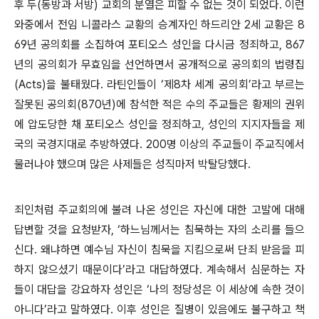
후 두(동방과 서방) 교회의 분열은 피할 수 없는 것이 되었다. 이런
와중에서 전임 니콜라스 교황의 승계자인 하드리안 2세 교황은 8
69년 공의회를 소집하여 포티오스 성인을 다시금 정죄하고, 867
년의 공의회가 무효임을 선언하면서 공개적으로 공의회의 법령집
(Acts)을 불태웠다. 라틴인들이 ‘제8차 세계 공의회’라고 부르는
잘못된 공의회(870년)에 참석한 적은 수의 주교들은 황제의 권위
에 압도당한 채 포티오스 성인을 정죄하고, 성인의 지지자들을 제
국의 국경지대로 추방하였다. 200명 이상의 주교들이 주교직에서
물러나야 했으며 많은 사제들은 성직마저 박탈당했다.
죄인처럼 주교회의에 불려 나온 성인은 자신에 대한 고발에 대해
답변할 것을 요청받자, ‘하느님께서는 침묵하는 자의 소리를 들으
신다. 왜냐하면 예수님 자신이 침묵을 지킴으로써 단죄 받음을 피
하지 않으셨기 때문이다’라고 대답하였다. 계속해서 심문하는 자
들이 대답을 강요하자 성인은 ‘나의 정당성은 이 세상에 속한 것이
아니다’라고 말하였다. 이후 성인은 질병이 있음에도 불구하고 책