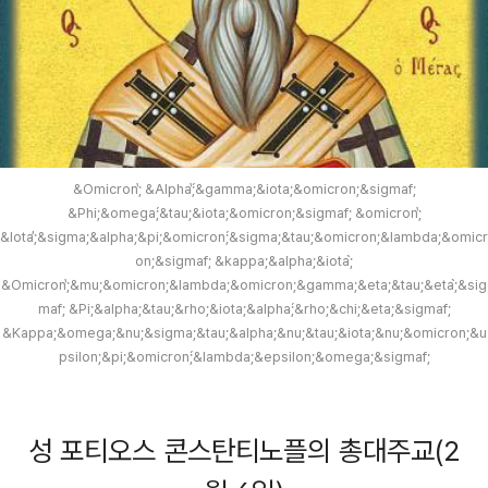
&Omicron;̔ &Alpha;̔́&gamma;&iota;&omicron;&sigmaf;
&Phi;&omega;́&tau;&iota;&omicron;&sigmaf; &omicron;̔
&Iota;̓&sigma;&alpha;&pi;&omicron;́&sigma;&tau;&omicron;&lambda;&omicr
on;&sigmaf; &kappa;&alpha;&iota;̀
&Omicron;̔&mu;&omicron;&lambda;&omicron;&gamma;&eta;&tau;&eta;̀&sig
maf; &Pi;&alpha;&tau;&rho;&iota;&alpha;́&rho;&chi;&eta;&sigmaf;
&Kappa;&omega;&nu;&sigma;&tau;&alpha;&nu;&tau;&iota;&nu;&omicron;&u
psilon;&pi;&omicron;́&lambda;&epsilon;&omega;&sigmaf;
성 포티오스 콘스탄티노플의 총대주교(2