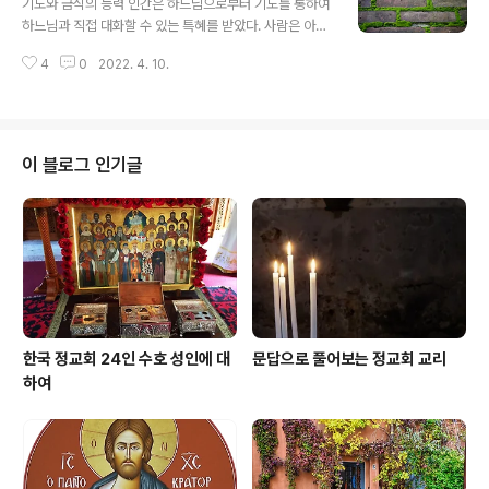
기도와 금식의 능력 인간은 하느님으로부터 기도를 통하여
방 느끼고 이에 응답을 한다. 하지만 하느님의 부르심이나
하느님과 직접 대화할 수 있는 특혜를 받았다. 사람은 아무
하느님께서 우리에게 무슨 말씀을 하고 싶어 하신다는 사
때고 하느님의 사랑 앞에 그들의 어려움이나 고통을 털어
실을 전혀 느끼지 못하는 경우도 있다. 나중에 비록 뒤늦게
4
0
2022. 4. 10.
놓고 하느님으로부터 그 문제 해결의 능력과 방법을 기다
야 하느님의 부르심에 응답하지 않았다는 사실을 깨달았을
린다. 기도와 함께 필요한 것이 금식이다. 이 금식을 성 대
때 우리는 어떻게 행동하나? 각자 ..
바실리오스께서는 가장 오래된 하느님의 법이라고 하셨다.
왜냐하면 이 명령은 율법 이전에 인간 시조에게 내려진 명
령이기 때문에 인류와 함께 생긴 법이라고 할 수 있다는 것
이 블로그 인기글
이다. 기도와 금식은 믿는 사람의 강력한 무기이다. 주님께
서는 오늘 복음에 나오는 아이를 괴롭힌 악령을 더러운 악
령이라고 하셨는데, 이러한 악령은 기도와 금식이 아니면
아무것으로도 쫓아버릴 수가 없다는 것을 확인해 주셨다.
주님과 악령이 든 아이 아버지의 대화는..
한국 정교회 24인 수호 성인에 대
문답으로 풀어보는 정교회 교리
하여