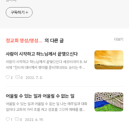
구독하기
더보기
정교회 영성/영성의 샘터
의 다른 글
사람이 시작하고 하느님께서 끝맺으신다
글 내용
사람이 시작하고 하느님께서 끝맺으신다 세르비아의 B. M
사제 "전시에 대비해서 병마를 준비하더라도 승리는 주께
달려 있다."(잠언 21,31) 물론 전시에 대비해 병마를 준비
2
0
2022. 7. 3.
해야 한다. 그 외에도 모든 가능한 준비는 다 해야 한다. 그
러나 실질적인 도움은 하느님에게서 온다는 것을 잊어서는
안 된다. 최후의 승패는 하느님의 도우심에 달린 것이다. 영
어울릴 수 있는 일과 어울릴 수 없는 일
적 투쟁도 마찬가지다. 우리는 덕을 쌓기 위해 노력하면서
글 내용
할 수 있는 데까지 최선을 다해 준비해야 한다. 그러나 결과
어울릴 수 있는 일과 어울릴 수 없는 일 나는 매주일과 대축
는 하느님께 달린 것이다. 우리의 준비는 하느님께 무언가
일마다 교회에 가서 초를 켜고 성호를 그으며 예배를 봅니
를 단순히 제안하는 것일 뿐이다. 그리고 이 제안은 모두가
다. 그리고 다음에는 어떻게 합니까? 그리스도인다운 생활
받아들여지는 것이 아니라 하느님의 응답으로 받아들여진
1
0
2022. 6. 19.
을 계속합니까. 아니면 교회에서 나서면서 다 잊어버리고
다. 그래서 현명한 사람은 그 경험으로 '사람이 시작하고 하
맙니까? 교회에서 돌아와 가계를 열고 손님을 적당히 속여