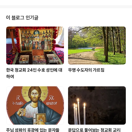
느님이 끝맺으신다'라..
먹지는 않습니까? 또는 집에 모여 앉아서 하느님과 교회를
잊어버린 채 남의 험담이나 하고 비방과 거짓말을 늘어놓
으면서 그리스도인으로서 도저히 용서받지 못할 짓이나 하
이 블로그 인기글
고 있지 않습니까? 하느님과 마귀는 본질적으로 도저히 어
울릴 수 없는데도 하느님을 믿는 사람들이 어울려서는 안
되는 일에 어울리고 있지는 않습니까? 이렇게 어울려서는
안 되는 일에 어울리고 있는 사람들에게 성서와 교회는 어
떻게 말하고 있습니까? 주님께서는 저 유명한..
한국 정교회 24인 수호 성인에 대
무명 수도자의 가르침
하여
주님 성화의 후광에 있는 문자들
문답으로 풀어보는 정교회 교리