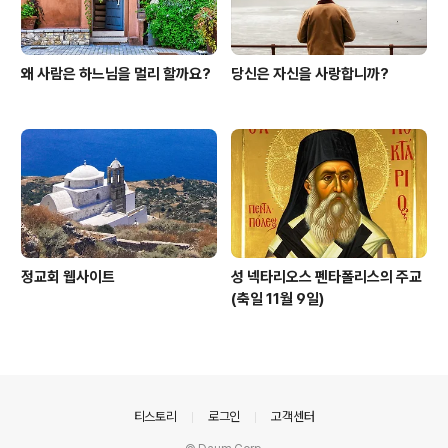
왜 사람은 하느님을 멀리 할까요?
당신은 자신을 사랑합니까?
정교회 웹사이트
성 넥타리오스 펜타폴리스의 주교
(축일 11월 9일)
의안내
티스토리
로그인
고객센터