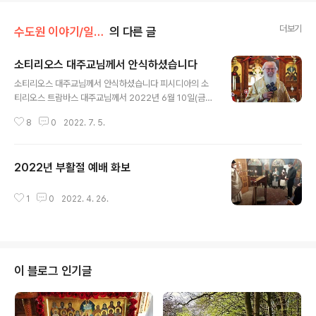
더보기
수도원 이야기/일상 * 화보
의 다른 글
소티리오스 대주교님께서 안식하셨습니다
글 내용
소티리오스 대주교님께서 안식하셨습니다 피시디아의 소
티리오스 트람바스 대주교님께서 2022년 6월 10일(금)
오전 4시 15분에 서울에서 향년 93세로 안식하셨습니다.
8
0
2022. 7. 5.
세계 총대주교청의 이 지혜 많은 대주교께서는 참된 교회
의 전통과 정신을 따라왔고, 다방면에 걸친 사역과 일생에
서 절제와 분별력을 가지고 계셨습니다. 이 모든 덕망을 품
2022년 부활절 예배 화보
에 안고 하늘로 떠나셨습니다. 젊은 시절부터 마지막 숨을
글 내용
거두기까지 그리스와 한국, 소아시아에서 복음을 전파하는
일에 헌신하신 분께서, 주님의 포도밭에서 지치지 않고 씩
1
0
2022. 4. 26.
씩하게 일하던 일꾼께서, 살아있는 선교사들의 지도자께
서, 이 모든 노고로부터 이제 평안히 쉬게 되셨습니다. 영원
히 기억될 대주교께서는 지상의 삶에서 놀랍고 존경할 만
한 영적 업적을 남기셨습니다. 악한 마음과 사..
이 블로그 인기글