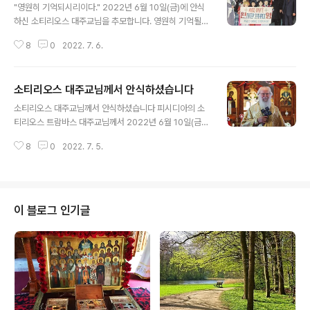
"영원히 기억되시리이다." 2022년 6월 10일(금)에 안식
하신 소티리오스 대주교님을 추모합니다. 영원히 기억될
고인의 행적이 담긴 사진을 정리하여 연재합니다. 故 소티
8
0
2022. 7. 6.
리오스 대주교님을 기리며... 2 故 소티리오스 대주교님을
기리며... 3 故 소티리오스 대주교님을 기리며... 4
소티리오스 대주교님께서 안식하셨습니다
글 내용
소티리오스 대주교님께서 안식하셨습니다 피시디아의 소
티리오스 트람바스 대주교님께서 2022년 6월 10일(금)
오전 4시 15분에 서울에서 향년 93세로 안식하셨습니다.
8
0
2022. 7. 5.
세계 총대주교청의 이 지혜 많은 대주교께서는 참된 교회
의 전통과 정신을 따라왔고, 다방면에 걸친 사역과 일생에
서 절제와 분별력을 가지고 계셨습니다. 이 모든 덕망을 품
에 안고 하늘로 떠나셨습니다. 젊은 시절부터 마지막 숨을
거두기까지 그리스와 한국, 소아시아에서 복음을 전파하는
이 블로그 인기글
일에 헌신하신 분께서, 주님의 포도밭에서 지치지 않고 씩
씩하게 일하던 일꾼께서, 살아있는 선교사들의 지도자께
서, 이 모든 노고로부터 이제 평안히 쉬게 되셨습니다. 영원
히 기억될 대주교께서는 지상의 삶에서 놀랍고 존경할 만
한 영적 업적을 남기셨습니다. 악한 마음과 사..