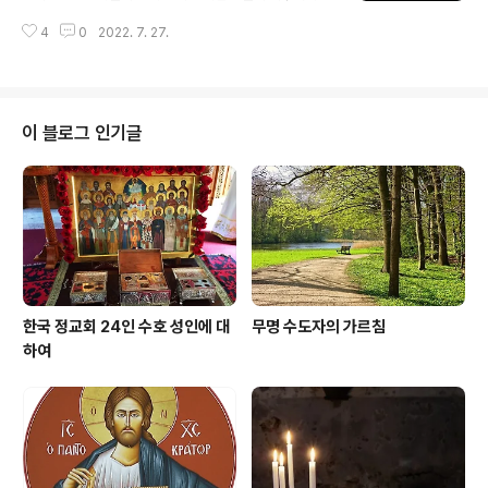
을 묘사하는 성화들과 돋을새김 조각들이 예루살렘과 세계
있나요? 사도행전과 사도 바울로의 서신들에서 확인할 수
곳곳에 있는 여러 박물관에 보존되어 있으며, 뮌헨의 박물
4
0
2022. 7. 27.
있듯이 사도들께서는 도시마다 교회를 세우시고 주교를 세
관에는 성모 안식을 코끼리의 상아에 새긴 기원후 10세기
우셨습니다.(디도 1,5~7. 사도행전 14,23 참조) 그리고 각
의 작품이 보존되어 있습니다. 하..
각의 지역 교회는 주교를 중심으로 운영되었습니다. 그러
나 이단 문제와 같이, 일개의 주교구를 넘어서는 공동의 문
제들이 발생하였을 때는 가까운 지역의 주교들이 함께 모
이 블로그 인기글
이는 지역 공의회(지역 주교 회의)를 통해 대처하였습니다.
모든 교회와 관련된 보편적인 문제가 있을 때는 세계 모든
지역 교회의 주교들이 함께 모이는 세계 공의회를 개최하
여 문제를 해결하였습니다. 그리하여 4세기부터 8세기까
지 총 7번의 세계 공의회가 열렸고, ..
한국 정교회 24인 수호 성인에 대
무명 수도자의 가르침
하여