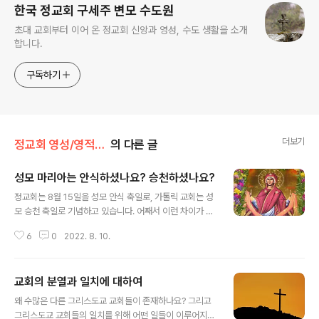
한국 정교회 구세주 변모 수도원
초대 교회부터 이어 온 정교회 신앙과 영성, 수도 생활을 소개
합니다.
구독하기
더보기
정교회 영성/영적 아버지에게 듣다
의 다른 글
성모 마리아는 안식하셨나요? 승천하셨나요?
글 내용
정교회는 8월 15일을 성모 안식 축일로, 가톨릭 교회는 성
모 승천 축일로 기념하고 있습니다. 어째서 이런 차이가 나
게 되었으며, 어떤 것이 옳은가요? 하나이고 나뉘이지 않은
6
0
2022. 8. 10.
교회의 전승에 의하면 우리 주 예수 그리스도의 어머니이
신 성모 마리아는 '안식하신(돌아가신)' 것으로 되어 있습
니다. 안식 후 성모 마리아는 게세마네에 있는 무덤에 묻히
교회의 분열과 일치에 대하여
셨다고 전해지며, 그 무덤 위에 건축된 성모 마리아 안식 성
글 내용
당은 오늘날까지도 보존되어 있습니다. 또한 1054년 교회
왜 수많은 다른 그리스도교 교회들이 존재하나요? 그리고
가 동서로 분리되기 이전에 만들어진 성모 마리아의 안식
그리스도교 교회들의 일치를 위해 어떤 일들이 이루어지고