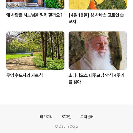
왜 사람은 하느님을 멀리 할까요?
[4월 18일] 성 사바스 고트인 순
교자
무명 수도자의 가르침
소티리오스 대주교님 안식 4주기
를 맞아
의안내
티스토리
로그인
고객센터
© Daum Corp.