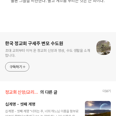
물론 그들을 비난한다. 놀고 게으름 부리는 것은 큰 죄이다.
로그 정보
한국 정교회 구세주 변모 수도원
초대 교회부터 이어 온 정교회 신앙과 영성, 수도 생활을 소개
합니다.
구독하기
더보기
정교회 신앙/교리문답
의 다른 글
십계명 - 셋째 계명
글 내용
십계명 - 셋째 계명 "너희는 주, 너희 하느님 이름을 함부로