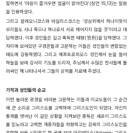
말하면서 ‘마음이 즐거우면 얼굴이 밝아진다’(잠언 15,13)는 말씀
을 인용하셨다.
그리고 끌레오니코스와 바실리스코스는 ‘성삼위께서 하나이듯이
우리들도 사나 죽으나 하나로서 서로 헤어지지 않을 것’이라고 대
답하였다. 이후 성인들은 길고 혹독한 태형(笞刑)을 당하였다. 그
자리에 모여있던 구경꾼들과 고문하는 이들은 성인들의 변함없는
태도에 감동하였다. 그리고 에프트로피오스 성인께서 눈을 들어
하늘을 보며 감사의 기도를 드리자, 주님께서 수많은 천사들에 둘
러싸인 채 나타나셔서 그들의 상처를 치료해 주셨다.
기적과 성인들의 순교
이런 놀라운 광경을 바라본 고문하는 이들과 이교도들이 그 순간
에 큰 소리로 그리스도를 고백하며 그리스도인이 되었다. 자신의
통제를 벗어난 이 같은 상황을 지켜보던 총독은 새로이 그리스도
를 믿노라고 고백한 개종자들을 처형하고는 감옥의 그리스도인을
포함한 모든 시민들은 한 곳에 모여 아르테미스(Artemis: 그리스