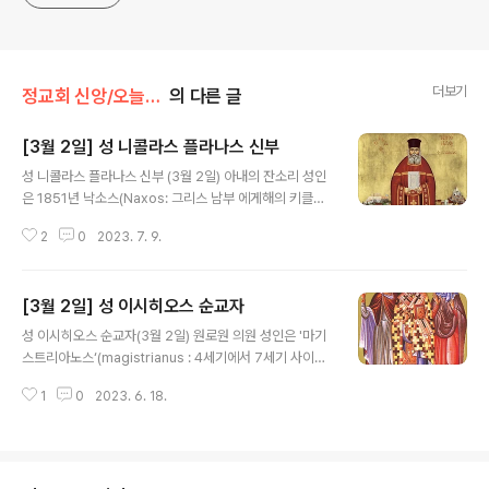
더보기
정교회 신앙/오늘의 축일
의 다른 글
[3월 2일] 성 니콜라스 플라나스 신부
글 내용
성 니콜라스 플라나스 신부 (3월 2일) 아내의 잔소리 성인
은 1851년 낙소스(Naxos: 그리스 남부 에게해의 키클라
데스 제도 중 가장 큰 섬) 섬에서 경건한 부모로부터 태어났
2
0
2023. 7. 9.
다. 어린 시절부터 단순하며 신심이 깊은 태도로 이름났던
성인은 이를테면 어머니가 준 빵을 마을의 가난한 사람에
게 주거나, 자신의 옷조차 어려운 아이에게 벗어주곤 하였
[3월 2일] 성 이시히오스 순교자
다. 이처럼 성인은 평생 동안 자신이 만족하거나 편안하기
글 내용
위해 그 어떤 것도 지니지 않았다. 하지만 열일곱 살에 결혼
성 이시히오스 순교자(3월 2일) 원로원 의원 성인은 '마기
하여 아들을 하나 두었던 그는 자신의 영적인 열망을 이해
스트리아노스‘(magistrianus : 4세기에서 7세기 사이의
하지 못하는 아내로부터 잔소리를 들어야 했다. 52년 동안
후기 로마제국 궁정 전령[傳令]과 중앙정부의 총대리인)
드린 성찬예배 수년 뒤 홀아비가 된 성인은 아들을 부모에
1
0
2023. 6. 18.
직을 수행하던 귀족 출신의 원로원 의원으로서 4세기초 3
게 맡기고, 물려받은 전재산을 빚 때문에 파산한 마을 사람
04년 무렵 막시미안 황제(로마제국의 52대 황제: 286-3
에게 주어버렸다. 그리고..
05 통치. 250-310 생존)의 통치 시절에 안티오키아에 있
는 황제의 궁에서 직무를 수행하고 있었다. 군대와 국가의
공무에 봉직하는 모든 이들은 신(우상)들에게 희생제사를