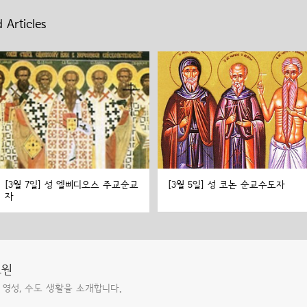
 Articles
[3월 7일] 성 엘삐디오스 주교순교
[3월 5일] 성 코논 순교수도자
자
도원
 영성, 수도 생활을 소개합니다.