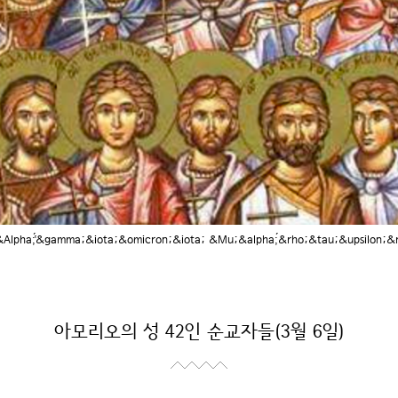
&Alpha;̔́&gamma;&iota;&omicron;&iota; &Mu;&alpha;́&rho;&tau;&upsilon;&
아모리오의 성 42인 순교자들(3월 6일)