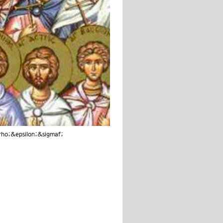
rho;&epsilon;&sigmaf;