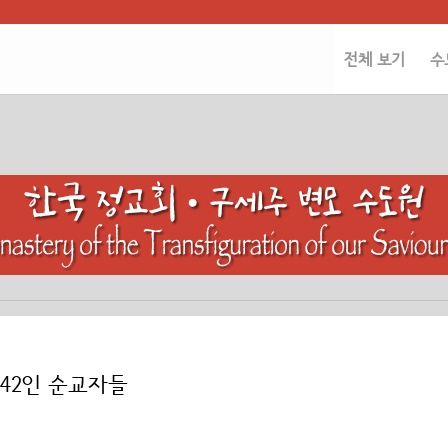
전체 보기
수
 42인 순교자들