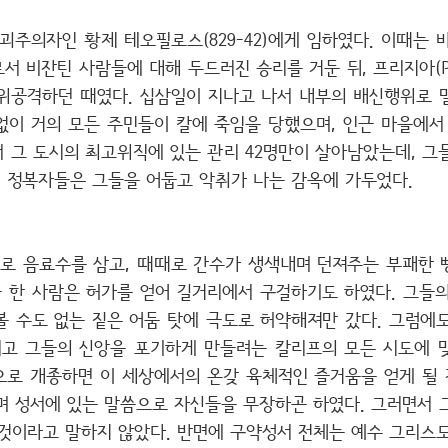
괴주의자인 황제 테오필로스(829-42)에게 임하였다. 이때는 바그
 비잔틴 사람들에 대해 두드러진 승리를 거둔 뒤, 프리지아(Phr
위공격하던 때였다. 십삼일이 지나고 나서 내부의 배신행위로 
없이 거의 모든 주민들이 칼에 죽임을 당했으며, 인근 마을에서
서 그 도시의 최고위직에 있는 관리 42명만이 살아남았는데, 그
 정복자들은 그들을 어둡고 악취가 나는 감옥에 가두었다.
물로 음료수를 삼고, 때때로 간수가 생색내며 던져주는 부패한 
중 한 사람은 허가를 얻어 길거리에서 구걸하기도 하였다. 그들
볼 수도 없는 짙은 어둠 탓에 극도로 허약해져만 갔다. 그럼에
리고 그들의 신앙을 포기하게 만들려는 칼리프의 모든 시도에 
로 개종하면 이 세상에서의 온갖 육체적인 즐거움을 얻게 될 
며 성서에 있는 말씀으로 자신들을 무장하곤 하였다. 그러면서 
 것이라고 말하지 않았다. 반면에 구약성서 전체는 예수 그리스