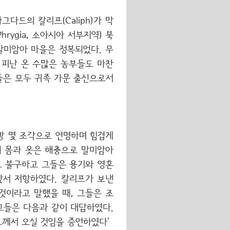
다드의 칼리프(Caliph)가 막
ygia, 소아시아 서부지역) 북
말미암아 마을은 정복되었다. 무
 피난 온 수많은 농부들도 마찬
들은 모두 귀족 가문 출신으로서
빵 몇 조각으로 연명하며 힘겹게
의 몸과 옷은 해충으로 말미암아
도 불구하고 그들은 용기와 영혼
맞서 저항하였다. 칼리프가 보낸
것이라고 말했을 때, 그들은 조
그들은 다음과 같이 대답하였다.
도께서 오실 것임을 증언하였다’