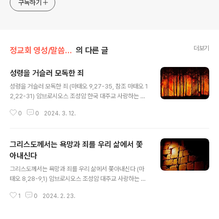
구독하기
더보기
정교회 영성/말씀과 함께
의 다른 글
성령을 거슬러 모독한 죄
글 내용
성령을 거슬러 모독한 죄 (마태오 9,27-35, 참조 마태오 1
2,22-31) 암브로시오스 조성암 한국 대주교 사랑하는 형
제자매 여러분, 만약 누군가 우리에게 “어떤 것이 가장 큰
0
0
2024. 3. 12.
죄입니까?”라고 물어본다면, 또 “용서되지 않는 죄가 있습
니까?”라고 물어본다면, 우리는 과연 어떤 대답을 할 수 있
을까요? 대답하기에 앞서 먼저 조심해야 할 것은, 이 두 가
그리스도께서는 욕망과 죄를 우리 삶에서 쫓
지 중요한 질문에 우리의 생각만으로 대답하려고 하지 말
아야 한다는 점입니다. 왜냐하면 이에 대한 대답은 그리스
아내신다
글 내용
도께서 직접 주시기 때문입니다. 주님께서는 이 두 가지 질
그리스도께서는 욕망과 죄를 우리 삶에서 쫓아내신다 (마
문에 대해 “용서되지 않는 죄가 있다”라고 대답하시고 “성
태오 8,28-9,1) 암브로시오스 조성암 대주교 사랑하는 형
령을 거슬러 모독한 죄”가 바로 그것이라고 말씀하셨습니
제자매 여러분, 오늘 복음 말씀에서 우리는 두 가지 사항을
다.(마태오 12,31-32 참조) 그러면 이것이 어떤 죄인지,
1
0
2024. 2. 23.
인상 깊게 보았습니다. 하나는 마귀 들린 사람들에 대한 그
또 자비로우신..
리스도의 권능이고, 다른 하나는 가다라 지방 사람들의 불
경한 행동입니다. 주님의 형제이신 성 야고보 사도가 기록