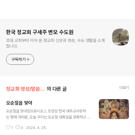
로그 정보
한국 정교회 구세주 변모 수도원
초대 교회부터 이어 온 정교회 신앙과 영성, 수도 생활을 소개
합니다.
구독하기
더보기
정교회 영성/말씀과 함께
의 다른 글
오순절을 맞아
글 내용
오순절을 맞아암브로시오스 조성암 한국 대주교사랑하
는 형제 여러분, 오늘 우리는 오순절 대축일을 경축하고 있
습니다. 조금 전 봉독했던 사도행전의 말씀에서는 성령께
1
0
2024. 6. 25.
서 사도들에게 당신을 나타내시는 방식이 아주 흥미롭