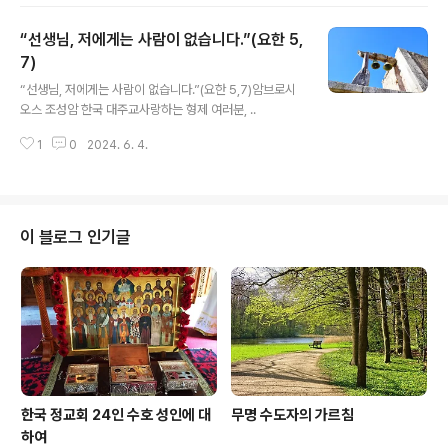
게 나타나고 있습니다. 사도행전 2장 3절 말씀에 따르
면, 성령이 “각 사람 위에 내렸다.”라고 기록되어 있습니다.
“선생님, 저에게는 사람이 없습니다.”(요한 5,
이렇게, 성령은 제자들 각각에게 개인적으로 나타나셨습니
다. 온 세상 모든 사람들에게 일반적이고 추상적으로 내
7)
글 내용
린 것이 아니라, 성령을 기다리고 있던 각 제자들에게 개인
“선생님, 저에게는 사람이 없습니다.”(요한 5,7)암브로시
적으로, 특별하게 내렸다는 말씀입니다.성령을 기다리
오스 조성암 한국 대주교사랑하는 형제 여러분, ..
는 이 기대는, 그리스도에 대한 사랑의 열매인데, 오늘날 많
은 그리스도인들이 삶에서 흔히 놓치고 있는 중요한 부분
1
0
2024. 6. 4.
입니다. 그리스도께서는 바로 이 성령 강림을 위해 부활하
시기 ..
이 블로그 인기글
한국 정교회 24인 수호 성인에 대
무명 수도자의 가르침
하여