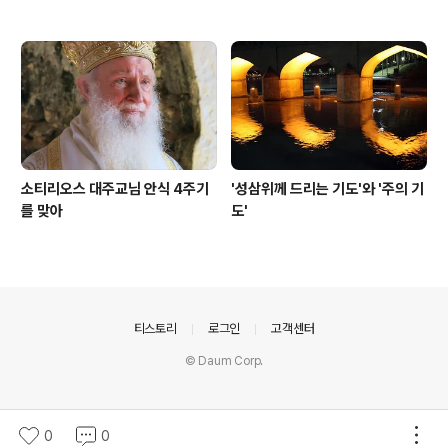
소티리오스 대주교님 안식 4주기
'성삼위께 드리는 기도'와 '주의 기
를 맞아
도'
의안내
티스토리
로그인
고객센터
© Daum Corp.
0
0