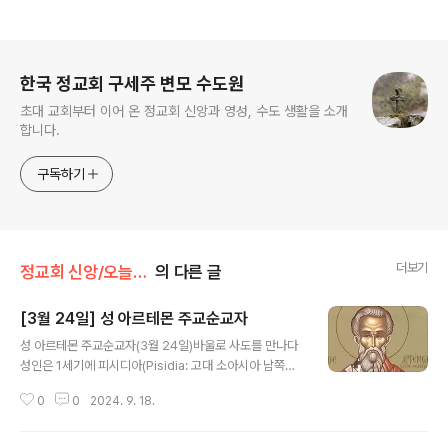
로그 정보
한국 정교회 구세주 변모 수도원
초대 교회부터 이어 온 정교회 신앙과 영성, 수도 생활을 소개
합니다.
구독하기
더보기
정교회 신앙/오늘의 축일
의 다른 글
[3월 24일] 성 아르테몬 주교순교자
글 내용
성 아르테몬 주교순교자(3월 24일)바울로 사도를 만나다
성인은 1세기에 피시디아(Pisidia: 고대 소아시아 남쪽의
내륙에 위치한 지역으로서 리끼아 북쪽에 있으며, 까리아,
0
0
2024. 9. 18.
리디아, 프리지아, 팜필리아 등과 경계를 이루었다.)에 있는
셀류키아(Seleucia)란 도시의 한 귀족 가문에서 태어났
다. 성 사도 바울로가 선교여행을 하던 중 이 도시에 들러