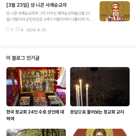
[3월 23일] 성 니콘 사제순교자
복음을 전하게 되었을 때, 성인은 자신이 가지고 있던 모든
글 내용
특권과 지위를 다 내버리고 온 마음으로 사도에게 다가가
성 니콘 사제순교자와 그의 199인 제자순교자들(3월 23
제자가 되었다. 바울로 사도는 배를 타고 키프로스로 떠나
일) 이탈리아 군인성인은 3세기 이탈리아의 나폴리에 가까
게 되자(사도행전 13,4 참조) 성인도 함께 승선하였고, 그
운 지역에서 이교도인 아버지와 그리스도인인 어머니를 부
곳 사람들에게 복음을 전하며 많은 고난을 견디어냈다. 그
1
0
2024. 8. 31.
모로 태어났다. 장성하여 군에 들어간 성인은 어느 날 위험
리고 바울로 사도가 감옥에 갇혀 쇠사슬에 묶여있을 때에
한 상황에 놓이게 되었다. 이때 경건한 어머니가 영원한 생
는 성인도 함께 고..
명에 대하여 가르쳐 주신 말씀이 생각나 그는 “주 예수 그
리스도시여, 오셔서 저를 도와주십시오!”하고 소리를 질렀
다. 그리고는 성호를 긋고 용감히 일어나 전투에 임하였고,
이 블로그 인기글
이로써 큰 승리를 거두게 되었다. 전쟁터에서 돌아오는 길
에 어머니를 찾아간 그는 자신에게 일어난 모든 일을 말씀
드리고, 세례를 받을 결심을 밝혔다. 사제와 190명의 제자
들동쪽으로 진출한 군대와 함께 히오스 섬에 다다른 성인
은 조용한 곳을 찾아 금식하고 기도하..
한국 정교회 24인 수호 성인에 대
문답으로 풀어보는 정교회 교리
하여