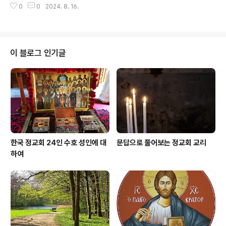
드리고, 세례를 받을 결심을 밝혔다. 사제와 190명의 제자
0
0
2024. 8. 16.
이단인 아리우스주의에 반대하다 보니 도리어 신성(神性)
들동쪽으로 진출한 군대와 함께 히오스 섬에 다다른 성인
의 세 위격을 세 가지 측면이나 양상(modalities)으로 잘
은 조용한 곳을 찾아 금식하고 기도하..
못 이해하는 이단사상에 빠져있었다. 그러나 성인은 이에
동의하지 않은 채 올바른 믿음을 열심히 가르쳤다. 한 번은
콘스탄티우스(Constantius: 337-360) 황제 앞에 끌려
이 블로그 인기글
가기도 하였으나 흔들리지 않는 굳건함으로 올바른 믿음을
고백한 뒤 풀려났다. 배교자 율리아누스배교자 율리아누
스 황제가 권력을 잡고(360년) 이교의 신앙으로 되돌아가
려고 시도하자, 성인은 몇 배나 더한 열정으로 거짓 신들에
대한 신앙의 잘못을..
한국 정교회 24인 수호 성인에 대
문답으로 풀어보는 정교회 교리
하여