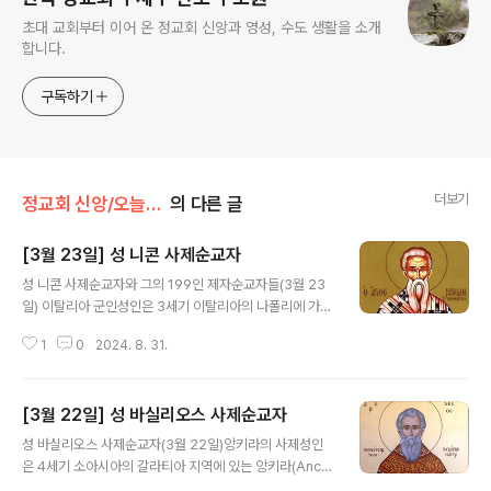
초대 교회부터 이어 온 정교회 신앙과 영성, 수도 생활을 소개
합니다.
구독하기
더보기
정교회 신앙/오늘의 축일
의 다른 글
[3월 23일] 성 니콘 사제순교자
글 내용
성 니콘 사제순교자와 그의 199인 제자순교자들(3월 23
일) 이탈리아 군인성인은 3세기 이탈리아의 나폴리에 가까
운 지역에서 이교도인 아버지와 그리스도인인 어머니를 부
1
0
2024. 8. 31.
모로 태어났다. 장성하여 군에 들어간 성인은 어느 날 위험
한 상황에 놓이게 되었다. 이때 경건한 어머니가 영원한 생
명에 대하여 가르쳐 주신 말씀이 생각나 그는 “주 예수 그
[3월 22일] 성 바실리오스 사제순교자
리스도시여, 오셔서 저를 도와주십시오!”하고 소리를 질렀
글 내용
다. 그리고는 성호를 긋고 용감히 일어나 전투에 임하였고,
성 바실리오스 사제순교자(3월 22일)앙키라의 사제성인
이로써 큰 승리를 거두게 되었다. 전쟁터에서 돌아오는 길
은 4세기 소아시아의 갈라티아 지역에 있는 앙키라(Ancy
에 어머니를 찾아간 그는 자신에게 일어난 모든 일을 말씀
ra) 교회의 사제였다. 당시 그 지역의 주교였던 마르셀은