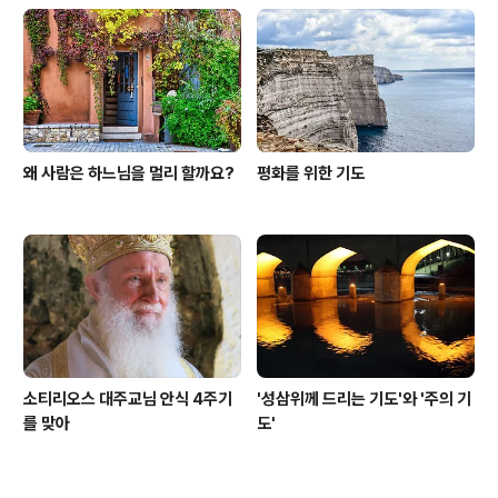
왜 사람은 하느님을 멀리 할까요?
평화를 위한 기도
소티리오스 대주교님 안식 4주기
'성삼위께 드리는 기도'와 '주의 기
를 맞아
도'