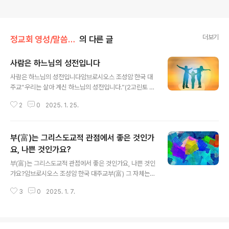
더보기
정교회 영성/말씀과 함께
의 다른 글
사람은 하느님의 성전입니다
글 내용
사람은 하느님의 성전입니다암브로시오스 조성암 한국 대
주교“우리는 살아 계신 하느님의 성전입니다.”(2고린토 6,
16)라고 성 사도 바울로는 고린토인들에게 선포하고 있습
2
0
2025. 1. 25.
니다. 이에 대해 오해 없이 잘 이해되도록, 사도는 그들에게
쓴 이전 편지에서 이미 다음과 같이 설명한 바 있습니다.
“여러분의 몸은 여러분이 하느님께로부터 받은 성령이 계
부(富)는 그리스도교적 관점에서 좋은 것인가
시는 성전이라는 것을 모르십니까?”(1고린토 6,19) 이를
통해 사도 바울로는, 몸뿐만 아니라 영혼으로도 이루어져
요, 나쁜 것인가요?
글 내용
있는 사람, 즉 그리스도인은 하느님의 성전이며 성령이 거
부(富)는 그리스도교적 관점에서 좋은 것인가요, 나쁜 것인
처하시는 곳임을 강조하고자 했습니다. 정말이지, 이것은
가요?암브로시오스 조성암 한국 대주교부(富) 그 자체는
중요한 진리입니다. 건축가는 성당을 지을 때 가능한 한 가
좋은 것도 나쁜 것도 아닙니다. 모든 것은 부를 어떻게 쌓
장 좋은 재료를 사용하고, 신자들은 성당을 꾸밀 때 가능한
3
0
2025. 1. 7.
고, 어떻게 사용하느냐에 달려 있습니다. 즉, 부를 도덕적으
한 가장 귀하고 아름다운 것으로..
로 올바르게 쌓는 것이 중요합니다. 정당하고 고된 노동을
통해 정직하게 부를 쌓는가, 아니면 사기나 횡령이나 남용
등 올바르지 못한 방법으로 쌓는가가 중요하다는 뜻입니