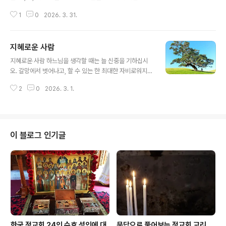
하지만 우리는 이를 반드시 극복해야 합니다. 그렇지 않으
기신 말씀입니다. 그렇기에 더욱 의미심장합니다. 임종을
면 영적으로 더 나아갈 수 없습니다. 만약 사람이 자신은 모
1
0
2026. 3. 31.
앞둔 아버지의 유언이 자녀들에게 대단히 중요한 의미를
든 것을 알며 무엇이든 할 수 있고 그 어떤..
갖듯, 우리 주님께서 사랑의 제단에 자신을 희생 제물로 바
치러 가기 전 남기신 이 말씀은 그 무엇과도 비교할 수 없을
지혜로운 사람
만큼 수천, 수만 배의 더 큰 무게를 지닙니다."내가 너희를
글 내용
사랑한 것처럼 너희도 서로 사랑하여라. 이것이 나의 계명
지혜로운 사람 하느님을 생각할 때는 늘 신중을 기하십시
이다." 주님은 당신께서 우리를 사랑하셨듯이, 우리가 서로
오. 갈망에서 벗어나고, 할 수 있는 한 최대한 자비로워지십
사랑하는 것이 주님이 주신 계명임을 강조하십니다. 포도
시오. 겸손하고 선하며 순결하고 친절하십시오. 남과 다투
나무의 비유에서도 주님은 당신의 계명을 지키라고 말씀하
2
0
2026. 3. 1.
지 마십시오. 이처럼 행하며 하느님을 기쁘게 해 드리는 것
셨습니다. "너희도 내 계명을 지키면 내 사랑 안에 머물러
은 영원히 사라지지 않을 영혼의 재산이 되기 때문입니다.
있게 될 것이다." (요한..
또한 그 누구도 저주해서는 안됩니다. 악한 사람이나 죄를
지은 사람에 대해 험담하지 마십시오. 그보다는 자기 자신
의 죄를 살피고 삶을 검토하며, 스스로 하느님을 기쁘게 해
이 블로그 인기글
드리고 있는지를 확인하는 것이 더 낫습니다. 타인의 선악
여부가 나와 무슨 상관이 있겠습니까? 지혜로운 사람은 경
건한 사람이 되고자 노력합니다. 자신에게 낯설고 헛된 것
을 갈망하지 않는 이가 진정 지혜로운 사람입니다. 그러므
로 하느님의 형상을 닮은 사람답게 ..
한국 정교회 24인 수호 성인에 대
문답으로 풀어보는 정교회 교리