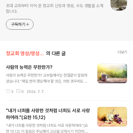
초대 교회부터 이어 온 정교회 신앙과 영성, 수도 생활을 소개
합니다.
구독하기
더보기
정교회 영성/영성의 샘터
의 다른 글
사람의 능력은 무한한가?
글 내용
사람의 능력은 무한한가? 교부들께서는 한결같이 말씀하
셨습니다.“제일 먼저 명심해야 할 것은, 어떤 경우에도 자
기 자신에게 의지해서는 안됩니다.”지금 우리 앞에 놓인 영
3
0
2026. 7. 7.
적 투쟁은 특히나 치열하고 어렵습니다. 인간의 유약한 능
력만으로 이 싸움을 수행하기에는 한계가 너무나 많습니
다. 만약 자신의 능력만을 의지한다면, 우리는 곧 땅에 쓰러
"내가 너희를 사랑한 것처럼 너희도 서로 사랑
지고 말 것이며 투쟁을 계속할 의욕마저 잃게 될 것입니다.
오직 하느님만이 우리에게 참된 승리를 안겨줄 수 있습니
하여라."(요한 15,12)
글 내용
다.자신에게 의지하지 않겠다고 결심하는 순간부터, 대부
"내가 너희를 사랑한 것처럼 너희도 서로 사랑하여라."(요
분의 사람에게는 심각한 내적 갈등과 어려움이 따릅니다.
한 15,12) 이 말씀은 주님께서 고난을 당하시기 직전에 남